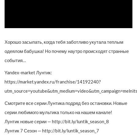
Хорошо засыпать, когда тебя заботливо укутала теплым
одеялом бабушка! Но почему наутро происходят странные
события…
Yandex-market Лунтик:
https://market.yandex.ru/franchise/14192240?
utm_source=youtube&utm_medium=video&utm_campaign=melnit
Смотрите все серии Лунтика подряд без остановки. Новые
серии любимого мультика только на нашем канале!
Лунтик новые серии — http://bit.ly/luntik_season_8
Лунтик 7 Сезон — http://bit.ly/luntik_season_7