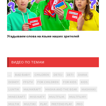
Угадываем слова на языке наших зрителей
ВИДЕО ПО ТЕМАМ
...
BAD BABY
CHILDREN
DETEJ
DETI
DIANA
DISNEY
FFGTV
FOR CHILDREN
FOR KIDS
KIDS
LUNTIK
MAJNKRAFT
MASHA AND THE BEAR
MASHINKI
MINECRAFT
MISS KATY
MULTFILM.
MULTFILMY
MULTIK
MULTIKI
PLAY
PRETEND PLAY
PRO