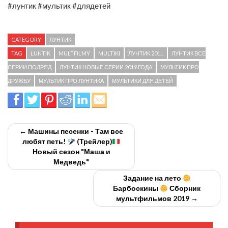
#лунтик #мультик #длядетей
CATEGORY
ЛУНТИК
TAG
LUNTIK
MULTFILMY
MULTIKI
ЛУНТИК 201...
ЛУНТИК ВСЕ
СЕРИИ ПОДРЯД
ЛУНТИК НОВЫЕ СЕРИИ 2019 ГОДА
МУЛЬТИК ПРО
ДРУЖБУ
МУЛЬТИК ПРО ЛУНТИКА
МУЛЬТИКИ ДЛЯ ДЕТЕЙ
← Машины песенки - Там все
любят петь!
(Трейлер)
Новый сезон "Маша и
Медведь"
Задание на лето
Барбоскины
Сборник
мультфильмов 2019 →