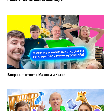
Слепой глухой немой челлендж
Вопрос — ответ с Максом и Катей