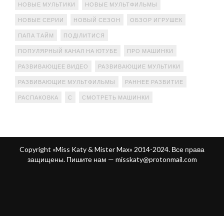
НОВЫЕ МУЛЬТИКИ
НОВЫЕ МУЛЬТФИЛЬМЫ
НОВЫЕ СЕРИИ
НОВЫЙ СЕЗОН
ОБЗОР ИГРУШЕК
ПАПА ТАЙМ
ПОДІЛИТИСЯ
ПОПУЛЯРНЫЙ КАНАЛ НА ЮТУБЕ
ПРО МАШИНКИ
РАЗВИВАЮЩЕЕ ВИДЕО
РАЗВИВАЮЩИЕ МУЛЬТИКИ
РАЗВИВАЮЩИЕ МУЛЬТФИЛЬМЫ
РАННЕЕ РАЗВИТИЕ
РАСПАКОВКА
С
СМОТРЕТЬ МАШИНКИ
Copyright «Miss Katy & Mister Max» 2014-2024. Все права
защищены. Пишите нам —
misskaty@protonmail.com