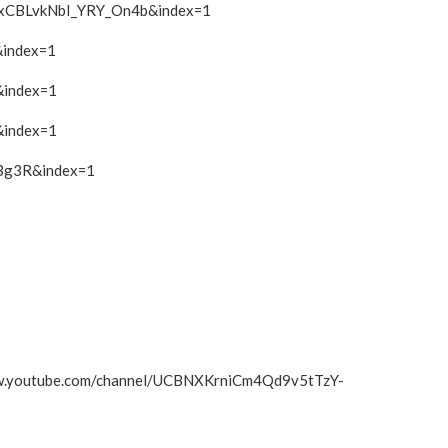
XxCBLvkNbI_YRY_On4b&index=1
&index=1
&index=1
&index=1
3Bg3R&index=1
www.youtube.com/channel/UCBNXKrniCm4Qd9v5tTzY-