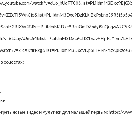
www.youtube.com/watch?v=dU6_hUqFT00&list=PLiIdmM3Dxc9BjG
tch?v=ZZcTl5WnCjo&list=PLiIdmM3Dxc9BzKLklBgPsbnp39RSi5b5p
h?v=Sanl53BIXW4&list=PLiIdmM3Dxc9BcuOmDZndyiSuQuqwA7C5K
tch?v=8LCayAU6c64&list=PLiIdmM3Dxc9CII31Vav9Hj-RsY-Vn7LRf
om/watch?v=ZlcXKfirRkg&list=PLiIdmM3Dxc9DpSITPRh-mzApRzce
 в соцсетях:
/
ki/
мотреть новые видео и мультики для малышей первым: https://