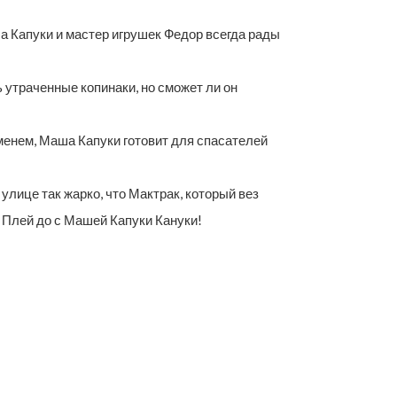
а Капуки и мастер игрушек Федор всегда рады
 утраченные копинаки, но сможет ли он
менем, Маша Капуки готовит для спасателей
лице так жарко, что Мактрак, который вез
е Плей до с Машей Капуки Кануки!