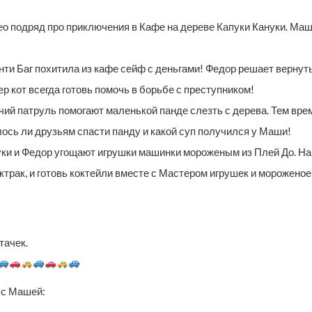
ео подряд про приключения в Кафе на дереве Капуки Кануки. Маш
нти Баг похитила из кафе сейф с деньгами! Федор решает вернуть
ер кот всегда готовь помочь в борьбе с преступником!
чий патруль помогают маленькой панде слезть с дерева. Тем вре
ось ли друзьям спасти панду и какой суп получился у Маши!
ки и Федор угощают игрушки машинки мороженым из Плей До. На у
ктрак, и готовь коктейли вместе с Мастером игрушек и морожено
тачек.
 с Машей: