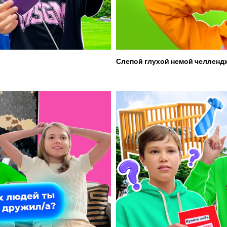
Слепой глухой немой челленд