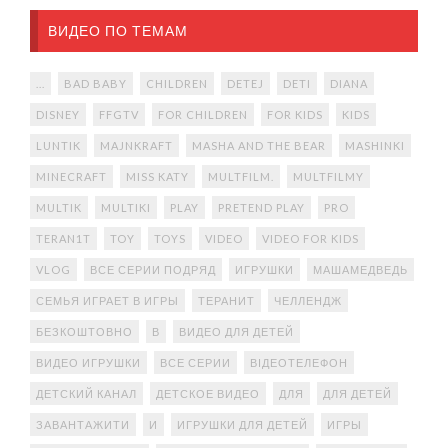
ВИДЕО ПО ТЕМАМ
...
BAD BABY
CHILDREN
DETEJ
DETI
DIANA
DISNEY
FFGTV
FOR CHILDREN
FOR KIDS
KIDS
LUNTIK
MAJNKRAFT
MASHA AND THE BEAR
MASHINKI
MINECRAFT
MISS KATY
MULTFILM.
MULTFILMY
MULTIK
MULTIKI
PLAY
PRETEND PLAY
PRO
TERAN1T
TOY
TOYS
VIDEO
VIDEO FOR KIDS
VLOG
ВСЕ СЕРИИ ПОДРЯД
ИГРУШКИ
МАШАМЕДВЕДЬ
СЕМЬЯ ИГРАЕТ В ИГРЫ
ТЕРАНИТ
ЧЕЛЛЕНДЖ
БЕЗКОШТОВНО
В
ВИДЕО ДЛЯ ДЕТЕЙ
ВИДЕО ИГРУШКИ
ВСЕ СЕРИИ
ВІДЕОТЕЛЕФОН
ДЕТСКИЙ КАНАЛ
ДЕТСКОЕ ВИДЕО
ДЛЯ
ДЛЯ ДЕТЕЙ
ЗАВАНТАЖИТИ
И
ИГРУШКИ ДЛЯ ДЕТЕЙ
ИГРЫ