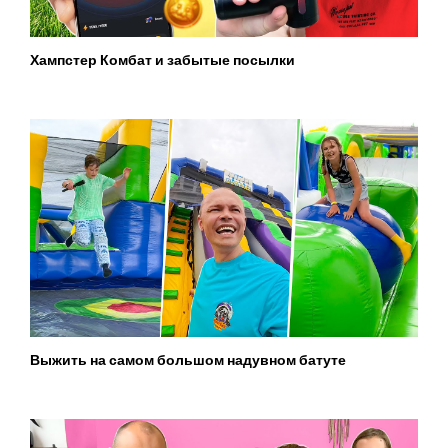
Хампстер Комбат и забытые посылки
Выжить на самом большом надувном батуте