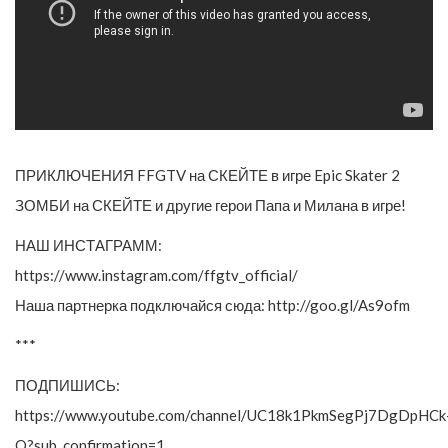
ПРИКЛЮЧЕНИЯ FFGTV на СКЕЙТЕ в игре Epic Skater 2
ЗОМБИ на СКЕЙТЕ и другие герои Папа и Милана в игре!
НАШ ИНСТАГРАММ:
https://www.instagram.com/ffgtv_official/
Наша партнерка подключайся сюда: http://goo.gl/As9ofm
***
ПОДПИШИСЬ:
https://www.youtube.com/channel/UC18k1PkmSegPj7DgDpHCk
Q?sub_confirmation=1