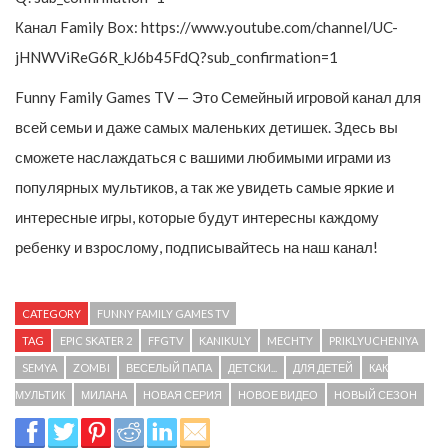
Канал Family Box: https://www.youtube.com/channel/UC-
jHNWViReG6R_kJ6b45FdQ?sub_confirmation=1
Funny Family Games TV — Это Семейный игровой канал для
всей семьи и даже самых маленьких детишек. Здесь вы
сможете наслаждаться с вашими любимыми играми из
популярных мультиков, а так же увидеть самые яркие и
интересные игры, которые будут интересны каждому
ребенку и взрослому, подписывайтесь на наш канал!
CATEGORY
FUNNY FAMILY GAMES TV
TAG
EPIC SKATER 2
FFGTV
KANIKULY
MECHTY
PRIKLYUCHENIYA
SEMYA
ZOMBI
ВЕСЕЛЫЙ ПАПА
ДЕТСКИ...
ДЛЯ ДЕТЕЙ
КАК
МУЛЬТИК
МИЛАНА
НОВАЯ СЕРИЯ
НОВОЕ ВИДЕО
НОВЫЙ СЕЗОН