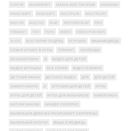
LUNTIK
MAJNKRAFT
MASHA AND THE BEAR
MASHINKI
MINECRAFT
MISS KATY
MULTFILM.
MULTFILMY
MULTIK
MULTIKI
PLAY
PRETEND PLAY
PRO
TERAN1T
TOY
TOYS
VIDEO
VIDEO FOR KIDS
VLOG
ВСЕ СЕРИИ ПОДРЯД
ИГРУШКИ
МАШАМЕДВЕДЬ
СЕМЬЯ ИГРАЕТ В ИГРЫ
ТЕРАНИТ
ЧЕЛЛЕНДЖ
БЕЗКОШТОВНО
В
ВИДЕО ДЛЯ ДЕТЕЙ
ВИДЕО ИГРУШКИ
ВСЕ СЕРИИ
ВІДЕОТЕЛЕФОН
ДЕТСКИЙ КАНАЛ
ДЕТСКОЕ ВИДЕО
ДЛЯ
ДЛЯ ДЕТЕЙ
ЗАВАНТАЖИТИ
И
ИГРУШКИ ДЛЯ ДЕТЕЙ
ИГРЫ
ИГРЫ ДЛЯ ДЕТЕЙ
ИГРЫ ДЛЯ МАЛЬЧИКОВ
КАМЕРОФОН
КАПУКИ КАНУКИ
КИНДЕР СЮРПРИЗ
МАЛЕНЬКАЯ ДЕВОЧКА РАСКРЫВАЕТ СЮРПРИЗЫ
МАЛЕНЬКИЙ БЛОГЕР
МАША И МЕДВЕДЬ