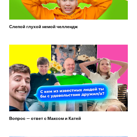
Слепой глухой немой челлендж
Вопрос — ответ с Максом и Катей