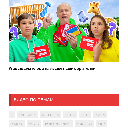
Угадываем слова на языке наших зрителей
ВИДЕО ПО ТЕМАМ
...
BAD BABY
CHILDREN
DETEJ
DETI
DIANA
DISNEY
FFGTV
FOR CHILDREN
FOR KIDS
KIDS