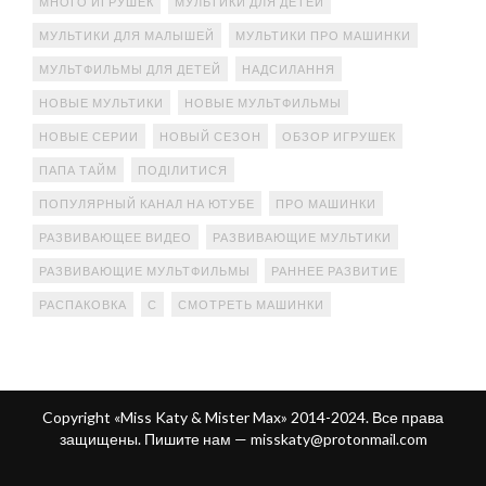
МНОГО ИГРУШЕК
МУЛЬТИКИ ДЛЯ ДЕТЕЙ
МУЛЬТИКИ ДЛЯ МАЛЫШЕЙ
МУЛЬТИКИ ПРО МАШИНКИ
МУЛЬТФИЛЬМЫ ДЛЯ ДЕТЕЙ
НАДСИЛАННЯ
НОВЫЕ МУЛЬТИКИ
НОВЫЕ МУЛЬТФИЛЬМЫ
НОВЫЕ СЕРИИ
НОВЫЙ СЕЗОН
ОБЗОР ИГРУШЕК
ПАПА ТАЙМ
ПОДІЛИТИСЯ
ПОПУЛЯРНЫЙ КАНАЛ НА ЮТУБЕ
ПРО МАШИНКИ
РАЗВИВАЮЩЕЕ ВИДЕО
РАЗВИВАЮЩИЕ МУЛЬТИКИ
РАЗВИВАЮЩИЕ МУЛЬТФИЛЬМЫ
РАННЕЕ РАЗВИТИЕ
РАСПАКОВКА
С
СМОТРЕТЬ МАШИНКИ
Copyright «Miss Katy & Mister Max» 2014-2024. Все права
защищены. Пишите нам —
misskaty@protonmail.com