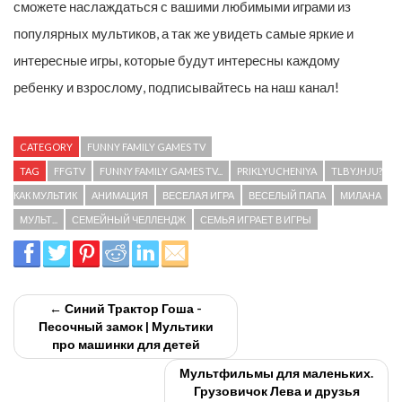
сможете наслаждаться с вашими любимыми играми из
популярных мультиков, а так же увидеть самые яркие и
интересные игры, которые будут интересны каждому
ребенку и взрослому, подписывайтесь на наш канал!
CATEGORY
FUNNY FAMILY GAMES TV
TAG
FFGTV
FUNNY FAMILY GAMES TV...
PRIKLYUCHENIYA
TLBYJHJU?
КАК МУЛЬТИК
АНИМАЦИЯ
ВЕСЕЛАЯ ИГРА
ВЕСЕЛЫЙ ПАПА
МИЛАНА
МУЛЬТ...
СЕМЕЙНЫЙ ЧЕЛЛЕНДЖ
СЕМЬЯ ИГРАЕТ В ИГРЫ
← Синий Трактор Гоша -
Песочный замок | Мультики
про машинки для детей
Мультфильмы для маленьких.
Грузовичок Лева и друзья