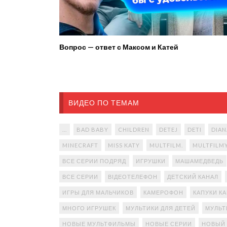
Вопрос — ответ с Максом и Катей
ВИДЕО ПО ТЕМАМ
...
BAD BABY
CHILDREN
DETEJ
DETI
DIAN
MINECRAFT
MISS KATY
MULTFILM.
MULTFILM
ВСЕ СЕРИИ ПОДРЯД
ИГРУШКИ
МАШАМЕДВЕДЬ
ВСЕ СЕРИИ
ВІДЕОТЕЛЕФОН
ДЕТСКИЙ КАНАЛ
ИГРЫ ДЛЯ МАЛЬЧИКОВ
КАМЕРОФОН
КАПУКИ К
МНОГО ИГРУШЕК
МУЛЬТИКИ ДЛЯ ДЕТЕЙ
МУЛЬТ
НОВЫЕ МУЛЬТФИЛЬМЫ
НОВЫЕ СЕРИИ
НОВЫЙ