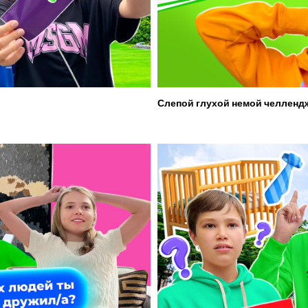
Слепой глухой немой челленд