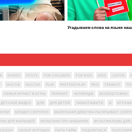
Угадываем слова на языке наш
A
DISNEY
FFGTV
FOR CHILDREN
FOR KIDS
KIDS
LUNTIK
Y
MULTIK
MULTIKI
PLAY
PRETEND PLAY
PRO
TERAN1T
TO
СЕМЬЯ ИГРАЕТ В ИГРЫ
ТЕРАНИТ
ЧЕЛЛЕНДЖ
БЕЗКОШТОВНО
ДЕТСКОЕ ВИДЕО
ДЛЯ
ДЛЯ ДЕТЕЙ
ЗАВАНТАЖИТИ
И
ИГРУШК
АНУКИ
КИНДЕР СЮРПРИЗ
МАЛЕНЬКАЯ ДЕВОЧКА РАСКРЫВАЕТ СЮР
ИКИ ДЛЯ МАЛЫШЕЙ
МУЛЬТИКИ ПРО МАШИНКИ
МУЛЬТФИЛЬМЫ ДЛЯ 
 СЕЗОН
ОБЗОР ИГРУШЕК
ПАПА ТАЙМ
ПОДІЛИТИСЯ
ПОПУЛЯРН