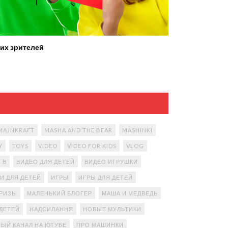
их зрителей
MAJNKRAFT
MASHA AND THE BEAR
MASHINKI
Y
TOYS
VIDEO
VIDEO FOR KIDS
VLOG
В
ВИДЕО ДЛЯ ДЕТЕЙ
ВИДЕО ИГРУШКИ
И ДЛЯ ДЕТЕЙ
ИГРЫ
ИГРЫ ДЛЯ ДЕТЕЙ
ПРИЗЫ
МАЛЕНЬКИЙ БЛОГЕР
МАША И МЕДВЕДЬ
ДЕТЕЙ
НАДСИЛАННЯ
НОВЫЕ МУЛЬТИКИ
ЫЙ КАНАЛ НА ЮТУБЕ
ПРО МАШИНКИ