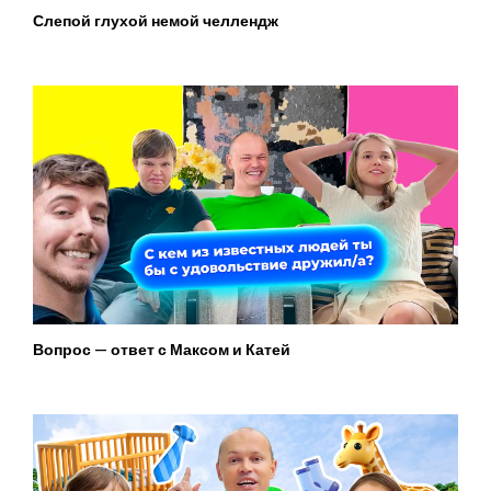
Слепой глухой немой челлендж
Вопрос — ответ с Максом и Катей