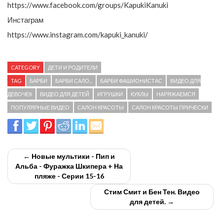
https://www.facebook.com/groups/KapukiKanuki
Инстаграм
https://www.instagram.com/kapuki_kanuki/
CATEGORY
ДЕТИ И РОДИТЕЛИ
TAG
БАРБИ
БАРБИ САЛО...
БАРБИ ФАШИОНИСТАС
ВИДЕО ДЛЯ
ДЕВОЧЕК
ВИДЕО ДЛЯ ДЕТЕЙ
ИГРУШКИ
КУКЛЫ
НАРЯЖАЕМСЯ
ПОПУЛЯРНЫЕ ВИДЕО
САЛОН КРАСОТЫ
САЛОН КРАСОТЫ ПРИЧЕСКИ
← Новые мультики - Пип и
Альба - Фуражка Шкипера + На
пляже - Серии 15-16
Стим Смит и Бен Тен. Видео
для детей. →