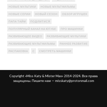
НОВЫЕ МУЛЬТИКИ
НОВЫЕ МУЛЬТФИЛЬМЫ
НОВЫЕ СЕРИИ
НОВЫЙ СЕЗОН
ОБЗОР ИГРУШЕК
ПАПА ТАЙМ
ПОДІЛИТИСЯ
ПОПУЛЯРНЫЙ КАНАЛ НА ЮТУБЕ
ПРО МАШИНКИ
РАЗВИВАЮЩЕЕ ВИДЕО
РАЗВИВАЮЩИЕ МУЛЬТИКИ
РАЗВИВАЮЩИЕ МУЛЬТФИЛЬМЫ
РАННЕЕ РАЗВИТИЕ
РАСПАКОВКА
С
СМОТРЕТЬ МАШИНКИ
Copyright «Miss Katy & Mister Max» 2014-2024. Все права
защищены. Пишите нам —
misskaty@protonmail.com