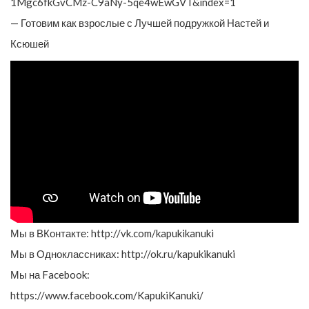
1Mgc6fkGvCMz-C9aNy-5qe4wEwGVT&index=1
— Готовим как взрослые с Лучшей подружкой Настей и
Ксюшей
Мы в ВКонтакте: http://vk.com/kapukikanuki
Мы в Одноклассниках: http://ok.ru/kapukikanuki
Мы на Facebook:
https://www.facebook.com/KapukiKanuki/