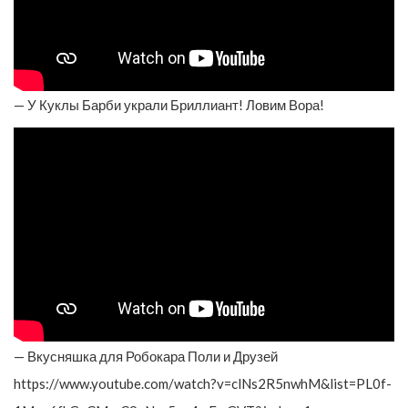
— У Куклы Барби украли Бриллиант! Ловим Вора!
— Вкусняшка для Робокара Поли и Друзей
https://www.youtube.com/watch?v=clNs2R5nwhM&list=PL0f-