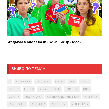
Угадываем слова на языке наших зрителей
ВИДЕО ПО ТЕМАМ
...
BAD BABY
CHILDREN
DETEJ
DETI
DIANA
DISNEY
FFGTV
FOR CHILDREN
FOR KIDS
KIDS
LUNTIK
MAJNKRAFT
MASHA AND THE BEAR
MASHINKI
MINECRAFT
MISS KATY
MULTFILM.
MULTFILMY