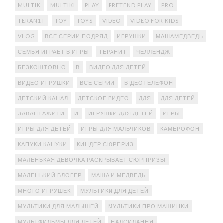
MULTIK
MULTIKI
PLAY
PRETEND PLAY
PRO
TERAN1T
TOY
TOYS
VIDEO
VIDEO FOR KIDS
VLOG
ВСЕ СЕРИИ ПОДРЯД
ИГРУШКИ
МАШАМЕДВЕДЬ
СЕМЬЯ ИГРАЕТ В ИГРЫ
ТЕРАНИТ
ЧЕЛЛЕНДЖ
БЕЗКОШТОВНО
В
ВИДЕО ДЛЯ ДЕТЕЙ
ВИДЕО ИГРУШКИ
ВСЕ СЕРИИ
ВІДЕОТЕЛЕФОН
ДЕТСКИЙ КАНАЛ
ДЕТСКОЕ ВИДЕО
ДЛЯ
ДЛЯ ДЕТЕЙ
ЗАВАНТАЖИТИ
И
ИГРУШКИ ДЛЯ ДЕТЕЙ
ИГРЫ
ИГРЫ ДЛЯ ДЕТЕЙ
ИГРЫ ДЛЯ МАЛЬЧИКОВ
КАМЕРОФОН
КАПУКИ КАНУКИ
КИНДЕР СЮРПРИЗ
МАЛЕНЬКАЯ ДЕВОЧКА РАСКРЫВАЕТ СЮРПРИЗЫ
МАЛЕНЬКИЙ БЛОГЕР
МАША И МЕДВЕДЬ
МНОГО ИГРУШЕК
МУЛЬТИКИ ДЛЯ ДЕТЕЙ
МУЛЬТИКИ ДЛЯ МАЛЫШЕЙ
МУЛЬТИКИ ПРО МАШИНКИ
МУЛЬТФИЛЬМЫ ДЛЯ ДЕТЕЙ
НАДСИЛАННЯ