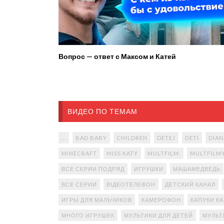
Вопрос — ответ с Максом и Катей
ВИДЕО ПО ТЕМАМ
...
BAD BABY
CHILDREN
DETEJ
DETI
DIAN
MINECRAFT
MISS KATY
MULTFILM.
MULTFILM
ВСЕ СЕРИИ ПОДРЯД
ИГРУШКИ
МАШАМЕДВЕДЬ
ВСЕ СЕРИИ
ВІДЕОТЕЛЕФОН
ДЕТСКИЙ КАНАЛ
ИГРЫ ДЛЯ МАЛЬЧИКОВ
КАМЕРОФОН
КАПУКИ К
МНОГО ИГРУШЕК
МУЛЬТИКИ ДЛЯ ДЕТЕЙ
МУЛЬТ