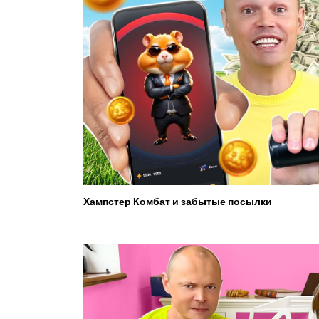
Хампстер Комбат и забытые посылки