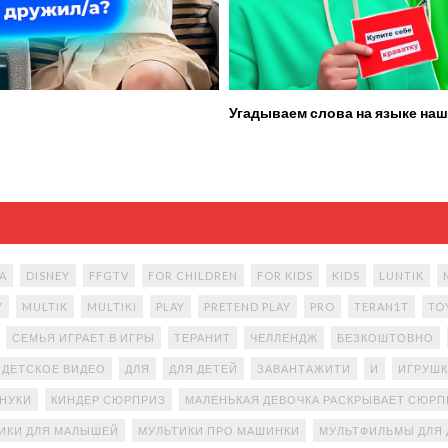
Угадываем слова на языке наш
A
DISNEY
FFGTV
FOR CHILDREN
FOR KIDS
KIDS
LUNTIK
Y
MULTIK
MULTIKI
PLAY
PRETEND PLAY
PRO
TERAN1T
TO
СЕМЬЯ ИГРАЕТ В ИГРЫ
ТЕРАНИТ
ЧЕЛЛЕНДЖ
БЕЗКОШТОВНО
ДЕТСКОЕ ВИДЕО
ДЛЯ
ДЛЯ ДЕТЕЙ
ЗАВАНТАЖИТИ
И
ИГРУШК
АНУКИ
КИНДЕР СЮРПРИЗ
МАЛЕНЬКАЯ ДЕВОЧКА РАСКРЫВАЕТ СЮР
ИКИ ДЛЯ МАЛЫШЕЙ
МУЛЬТИКИ ПРО МАШИНКИ
МУЛЬТФИЛЬМЫ ДЛЯ 