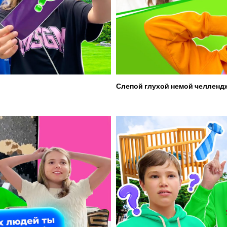
Слепой глухой немой челленд