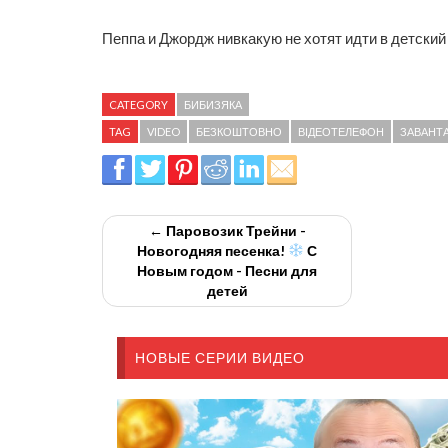
Пеппа и Джордж нивкакую не хотят идти в детский
CATEGORY
БИБИЗЯКА
TAG
VIDEO
БЕЗКОШТОВНО
ВІДЕОТЕЛЕФОН
ЗАВАНТ
← Паровозик Трейни -
Новогодняя песенка!
С
Новым годом - Песни для
детей
НОВЫЕ СЕРИИ ВИДЕО