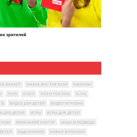
их зрителей
MAJNKRAFT
MASHA AND THE BEAR
MASHINKI
Y
TOYS
VIDEO
VIDEO FOR KIDS
VLOG
В
ВИДЕО ДЛЯ ДЕТЕЙ
ВИДЕО ИГРУШКИ
И ДЛЯ ДЕТЕЙ
ИГРЫ
ИГРЫ ДЛЯ ДЕТЕЙ
ПРИЗЫ
МАЛЕНЬКИЙ БЛОГЕР
МАША И МЕДВЕДЬ
ДЕТЕЙ
НАДСИЛАННЯ
НОВЫЕ МУЛЬТИКИ