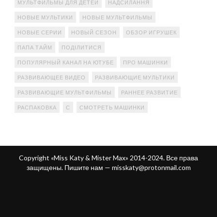
МУЛЬТФИЛЬМЫ ДЛЯ ДЕТЕЙ
НАДСИЛАННЯ
НОВЫЕ МУЛЬТИКИ
НОВЫЕ МУЛЬТФИЛЬМЫ
НОВЫЕ СЕРИИ
НОВЫЙ СЕЗОН
ОБЗОР ИГРУШЕК
ПАПА ТАЙМ
ПОДІЛИТИСЯ
ПОПУЛЯРНЫЙ КАНАЛ НА ЮТУБЕ
ПРО МАШИНКИ
РАЗВИВАЮЩЕЕ ВИДЕО
РАЗВИВАЮЩИЕ МУЛЬТИКИ
РАЗВИВАЮЩИЕ МУЛЬТФИЛЬМЫ
РАННЕЕ РАЗВИТИЕ
РАСПАКОВКА
С
СМОТРЕТЬ МАШИНКИ
Copyright «Miss Katy & Mister Max» 2014-2024. Все права
защищены. Пишите нам —
misskaty@protonmail.com