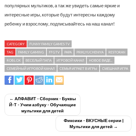
популярных мультиков, а так же увидеть самые яркие и
интересные игры, которые будут интересны каждому
ребенку и взрослому, подписывайтесь на наш канал!
CATEGORY
FUNNY FAMILY GAMES TV
TAG
FAMILY GAMING
FFGTV
PAPA
PRIKLYUCHENIYA
RESTORAN
ROBLOX
ВЕСЕЛЫЙ ПАПА
ИГРОВОЙ КАНАЛ
НОВОЕ ВИДЕ...
СЕМЕЙНЫЙ ИГРОВОЙ КАНАЛ
СЕМЬЯ ИГРАЕТ В ИГРЫ
СМЕШНАЯ ИГРА
← АЛФАВИТ - Сборник - Буквы
Й-Т - Учим азбуку - Обучающие
мультики для детей
Фиксики - ВКУСНЫЕ серии |
Мультики для детей →