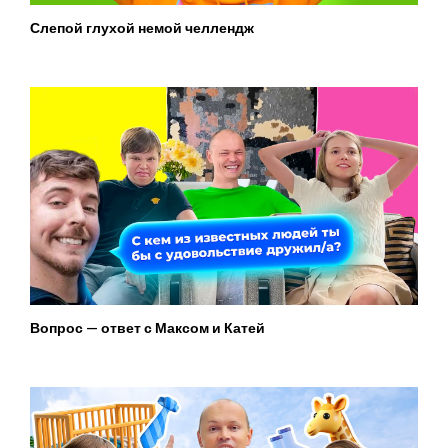
Слепой глухой немой челлендж
Вопрос — ответ с Максом и Катей