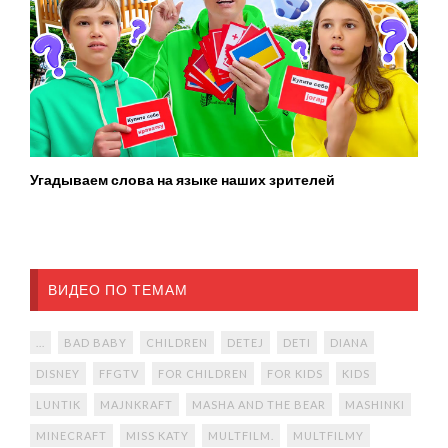
Угадываем слова на языке наших зрителей
ВИДЕО ПО ТЕМАМ
...
BAD BABY
CHILDREN
DETEJ
DETI
DIANA
DISNEY
FFGTV
FOR CHILDREN
FOR KIDS
KIDS
LUNTIK
MAJNKRAFT
MASHA AND THE BEAR
MASHINKI
MINECRAFT
MISS KATY
MULTFILM.
MULTFILMY