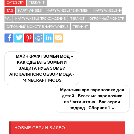
CATEGORY
TERRANIT
TAG
HAPPY WHEELS
HAPPY WHEELS ГЕЙМПЛЕЙ
HAPPY WHEELS НА
РУ...
HAPPY WHEELS ПРОХОЖДЕНИЕ
TERAN1T
ОГРОМНЫЙ МОНСТР
ОГРОМНЫЙ МОНСТР В HAPPY WHEELS
ТЕРАНИТ
← МАЙНКРАФТ ЗОМБИ МОД ~
КАК СДЕЛАТЬ ЗОМБИ И
ЗАЩИТА НУБА ЗОМБИ
АПОКАЛИПСИС ОБЗОР МОДА -
MINECRAFT MODS
Мультики про паровозики для
детей - Веселые паровозики
из Чаггингтона - Все серии
подряд - Сборник 1 →
НОВЫЕ СЕРИИ ВИДЕО