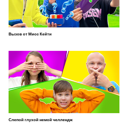
Вызов от Мисс Кейти
Слепой глухой немой челлендж