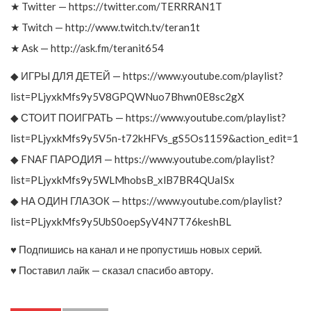
★ Twitter — https://twitter.com/TERRRAN1T
★ Twitch — http://www.twitch.tv/teran1t
★ Ask — http://ask.fm/teranit654
◆ ИГРЫ ДЛЯ ДЕТЕЙ — https://www.youtube.com/playlist?
list=PLjyxkMfs9y5V8GPQWNuo7Bhwn0E8sc2gX
◆ СТОИТ ПОИГРАТЬ — https://www.youtube.com/playlist?
list=PLjyxkMfs9y5V5n-t72kHFVs_gS5Os1159&action_edit=1
◆ FNAF ПАРОДИЯ — https://www.youtube.com/playlist?
list=PLjyxkMfs9y5WLMhobsB_xlB7BR4QUaISx
◆ НА ОДИН ГЛАЗОК — https://www.youtube.com/playlist?
list=PLjyxkMfs9y5UbS0oepSyV4N7T76keshBL
♥ Подпишись на канал и не пропустишь новых серий.
♥ Поставил лайк — сказал спасибо автору.