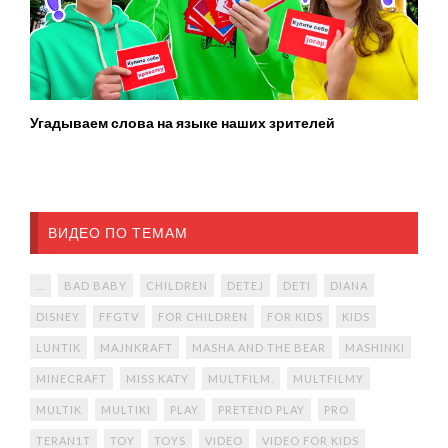
Угадываем слова на языке наших зрителей
ВИДЕО ПО ТЕМАМ
...
BAD BABY
CHILDREN
DETEJ
DETI
DIANA
DISNEY
FFGTV
FOR CHILDREN
FOR KIDS
KIDS
LUNTIK
MAJNKRAFT
MASHA AND THE BEAR
MASHINKI
MINECRAFT
MISS KATY
MULTFILM.
MULTFILMY
MULTIK
MULTIKI
PLAY
PRETEND PLAY
PRO
TERAN1T
TOY
TOYS
VIDEO
VIDEO FOR KIDS