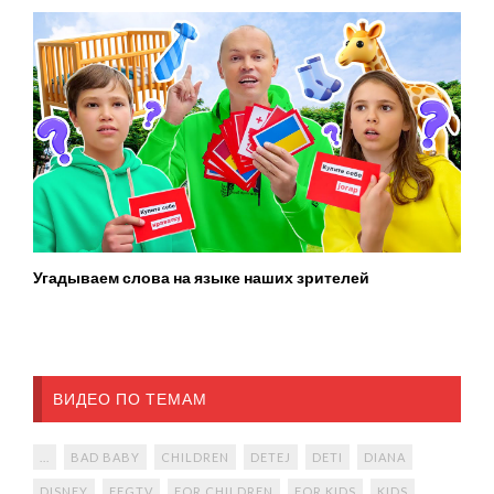
Угадываем слова на языке наших зрителей
ВИДЕО ПО ТЕМАМ
...
BAD BABY
CHILDREN
DETEJ
DETI
DIANA
DISNEY
FFGTV
FOR CHILDREN
FOR KIDS
KIDS