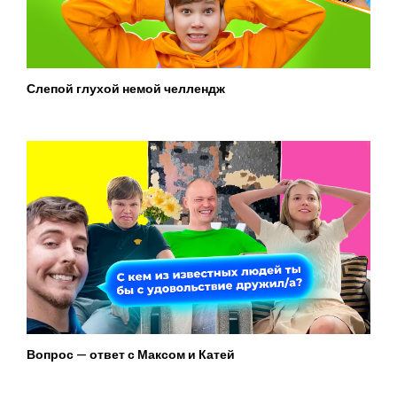
Слепой глухой немой челлендж
Вопрос — ответ с Максом и Катей