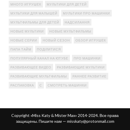
МНОГО ИГРУШЕК
МУЛЬТИКИ ДЛЯ ДЕТЕЙ
МУЛЬТИКИ ДЛЯ МАЛЫШЕЙ
МУЛЬТИКИ ПРО МАШИНКИ
МУЛЬТФИЛЬМЫ ДЛЯ ДЕТЕЙ
НАДСИЛАННЯ
НОВЫЕ МУЛЬТИКИ
НОВЫЕ МУЛЬТФИЛЬМЫ
НОВЫЕ СЕРИИ
НОВЫЙ СЕЗОН
ОБЗОР ИГРУШЕК
ПАПА ТАЙМ
ПОДІЛИТИСЯ
ПОПУЛЯРНЫЙ КАНАЛ НА ЮТУБЕ
ПРО МАШИНКИ
РАЗВИВАЮЩЕЕ ВИДЕО
РАЗВИВАЮЩИЕ МУЛЬТИКИ
РАЗВИВАЮЩИЕ МУЛЬТФИЛЬМЫ
РАННЕЕ РАЗВИТИЕ
РАСПАКОВКА
С
СМОТРЕТЬ МАШИНКИ
Copyright «Miss Katy & Mister Max» 2014-2024. Все права
защищены. Пишите нам —
misskaty@protonmail.com