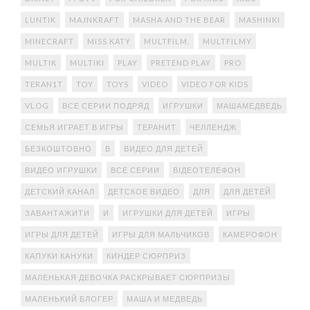
LUNTIK
MAJNKRAFT
MASHA AND THE BEAR
MASHINKI
MINECRAFT
MISS KATY
MULTFILM.
MULTFILMY
MULTIK
MULTIKI
PLAY
PRETEND PLAY
PRO
TERAN1T
TOY
TOYS
VIDEO
VIDEO FOR KIDS
VLOG
ВСЕ СЕРИИ ПОДРЯД
ИГРУШКИ
МАШАМЕДВЕДЬ
СЕМЬЯ ИГРАЕТ В ИГРЫ
ТЕРАНИТ
ЧЕЛЛЕНДЖ
БЕЗКОШТОВНО
В
ВИДЕО ДЛЯ ДЕТЕЙ
ВИДЕО ИГРУШКИ
ВСЕ СЕРИИ
ВІДЕОТЕЛЕФОН
ДЕТСКИЙ КАНАЛ
ДЕТСКОЕ ВИДЕО
ДЛЯ
ДЛЯ ДЕТЕЙ
ЗАВАНТАЖИТИ
И
ИГРУШКИ ДЛЯ ДЕТЕЙ
ИГРЫ
ИГРЫ ДЛЯ ДЕТЕЙ
ИГРЫ ДЛЯ МАЛЬЧИКОВ
КАМЕРОФОН
КАПУКИ КАНУКИ
КИНДЕР СЮРПРИЗ
МАЛЕНЬКАЯ ДЕВОЧКА РАСКРЫВАЕТ СЮРПРИЗЫ
МАЛЕНЬКИЙ БЛОГЕР
МАША И МЕДВЕДЬ