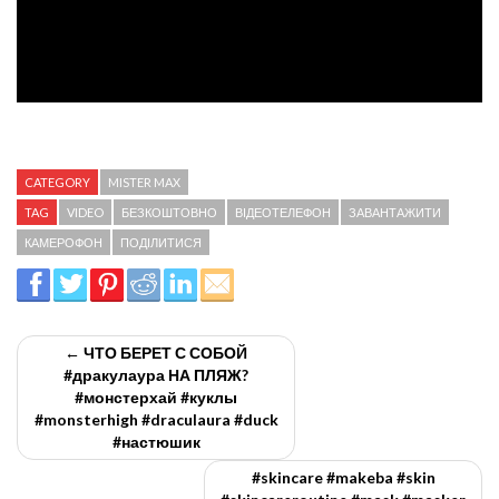
CATEGORY
MISTER MAX
TAG
VIDEO
БЕЗКОШТОВНО
ВІДЕОТЕЛЕФОН
ЗАВАНТАЖИТИ
КАМЕРОФОН
ПОДІЛИТИСЯ
← ЧТО БЕРЕТ С СОБОЙ
#дракулаура НА ПЛЯЖ?
#монстерхай #куклы
#monsterhigh #draculaura #duck
#настюшик
#skincare #makeba #skin