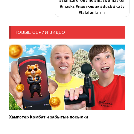
#skincareroutine #mask #masker
#masks #настюшик #duck #katy
#lalafanfan →
НОВЫЕ СЕРИИ ВИДЕО
Хампстер Комбат и забытые посылки