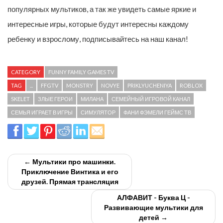
популярных мультиков, а так же увидеть самые яркие и
интересные игры, которые будут интересны каждому
ребенку и взрослому, подписывайтесь на наш канал!
CATEGORY
FUNNY FAMILY GAMES TV
TAG
...
FFGTV
MONSTRY
NOVYE
PRIKLYUCHENIYA
ROBLOX
SKELET
ЗЛЫЕ ГЕРОИ
МИЛАНА
СЕМЕЙНЫЙ ИГРОВОЙ КАНАЛ
СЕМЬЯ ИГРАЕТ В ИГРЫ
СИМУЛЯТОР
ФАНИ ФЭМЕЛИ ГЕЙМС ТВ
← Мультики про машинки.
Приключение Винтика и его
друзей. Прямая трансляция
АЛФАВИТ - Буква Ц -
Развивающие мультики для
детей →