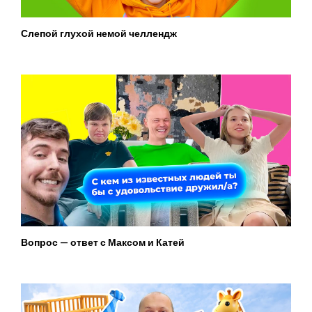
Слепой глухой немой челлендж
Вопрос — ответ с Максом и Катей