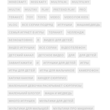
MINECRAFT
MISS KATY
MULTFILM.
MULTFILMY
MULTIK
MULTIKI
PLAY
PRETEND PLAY
PRO
TERAN1T
TOY
TOYS
VIDEO
VIDEO FOR KIDS
VLOG
ВСЕ СЕРИИ ПОДРЯД
ИГРУШКИ
МАШАМЕДВЕДЬ
СЕМЬЯ ИГРАЕТ В ИГРЫ
ТЕРАНИТ
ЧЕЛЛЕНДЖ
БЕЗКОШТОВНО
В
ВИДЕО ДЛЯ ДЕТЕЙ
ВИДЕО ИГРУШКИ
ВСЕ СЕРИИ
ВІДЕОТЕЛЕФОН
ДЕТСКИЙ КАНАЛ
ДЕТСКОЕ ВИДЕО
ДЛЯ
ДЛЯ ДЕТЕЙ
ЗАВАНТАЖИТИ
И
ИГРУШКИ ДЛЯ ДЕТЕЙ
ИГРЫ
ИГРЫ ДЛЯ ДЕТЕЙ
ИГРЫ ДЛЯ МАЛЬЧИКОВ
КАМЕРОФОН
КАПУКИ КАНУКИ
КИНДЕР СЮРПРИЗ
МАЛЕНЬКАЯ ДЕВОЧКА РАСКРЫВАЕТ СЮРПРИЗЫ
МАЛЕНЬКИЙ БЛОГЕР
МАША И МЕДВЕДЬ
МНОГО ИГРУШЕК
МУЛЬТИКИ ДЛЯ ДЕТЕЙ
МУЛЬТИКИ ДЛЯ МАЛЫШЕЙ
МУЛЬТИКИ ПРО МАШИНКИ