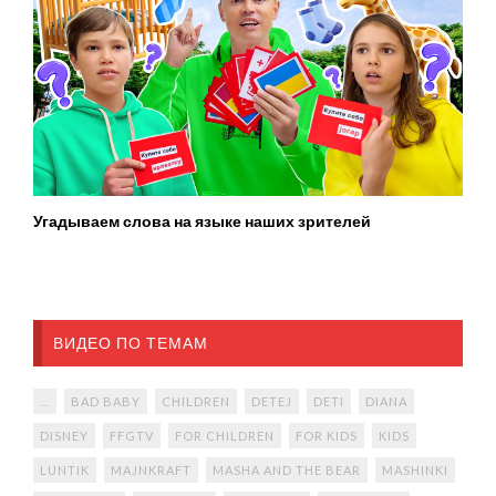
Угадываем слова на языке наших зрителей
ВИДЕО ПО ТЕМАМ
...
BAD BABY
CHILDREN
DETEJ
DETI
DIANA
DISNEY
FFGTV
FOR CHILDREN
FOR KIDS
KIDS
LUNTIK
MAJNKRAFT
MASHA AND THE BEAR
MASHINKI