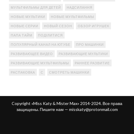
МУЛЬТФИЛЬМЫ ДЛЯ ДЕТЕЙ
НАДСИЛАННЯ
НОВЫЕ МУЛЬТИКИ
НОВЫЕ МУЛЬТФИЛЬМЫ
НОВЫЕ СЕРИИ
НОВЫЙ СЕЗОН
ОБЗОР ИГРУШЕК
ПАПА ТАЙМ
ПОДІЛИТИСЯ
ПОПУЛЯРНЫЙ КАНАЛ НА ЮТУБЕ
ПРО МАШИНКИ
РАЗВИВАЮЩЕЕ ВИДЕО
РАЗВИВАЮЩИЕ МУЛЬТИКИ
РАЗВИВАЮЩИЕ МУЛЬТФИЛЬМЫ
РАННЕЕ РАЗВИТИЕ
РАСПАКОВКА
С
СМОТРЕТЬ МАШИНКИ
Copyright «Miss Katy & Mister Max» 2014-2024. Все права
защищены. Пишите нам —
misskaty@protonmail.com