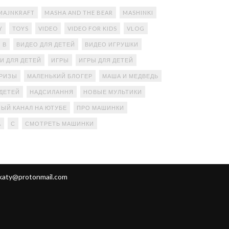
MAJNKRAFT
MASHA AND THE BEAR
MASHINKI
Y
TOYS
VIDEO
VIDEO FOR KIDS
VLOG
В
ВИДЕО ДЛЯ ДЕТЕЙ
ВИДЕО ИГРУШКИ
И ДЛЯ ДЕТЕЙ
ИГРЫ
ИГРЫ ДЛЯ ДЕТЕЙ
ПРИЗЫ
МАЛЕНЬКИЙ БЛОГЕР
МАША И МЕДВЕДЬ
ДЕТЕЙ
НАДСИЛАННЯ
НОВЫЕ МУЛЬТИКИ
ЫЙ КАНАЛ НА ЮТУБЕ
ПРО МАШИНКИ
А
С
СМОТРЕТЬ МАШИНКИ
katy@protonmail.com