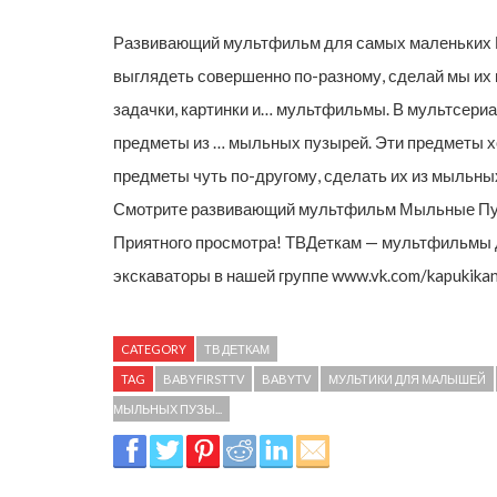
Развивающий мультфильм для самых маленьких Мы
выглядеть совершенно по-разному, сделай мы их 
задачки, картинки и… мультфильмы. В мультсери
предметы из … мыльных пузырей. Эти предметы хо
предметы чуть по-другому, сделать их из мыльны
Смотрите развивающий мультфильм Мыльные Пуз
Приятного просмотра! ТВДеткам — мультфильмы д
экскаваторы в нашей группе www.vk.com/kapukika
CATEGORY
ТВ ДЕТКАМ
TAG
BABYFIRSTTV
BABYTV
МУЛЬТИКИ ДЛЯ МАЛЫШЕЙ
МЫЛЬНЫХ ПУЗЫ...