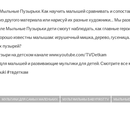
льные Пузырьки. Как научить малышей сравнивать и сопоставл
из другого материала или нарисуй их разные художники… Мы ра
але Мыльные Пузырьки дети смогут наблюдать, как главные геро
рошо известны малышам: игрушечный мишка, дерево, гусеница. А
х пузырей?
ыри на детском канале www.youtube.com/TVDetkam
ля малышей и развивающие мультики для детей. Смотрите все 
nuki #твдеткам
МУЛЬТИКИ ДЛЯ САМЫХ МАЛЕНЬКИХ
МУЛЬТФИЛЬМЫ BABYFIRSTTV
МЫЛЬНЫЕ