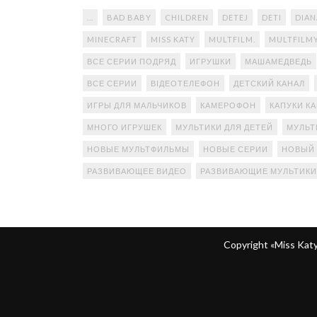
...
BAD BABY
CHILDREN
DETEJ
DETI
DIAN
MINECRAFT
MISS KATY
MULTFILM.
MULTFILM
ВСЕ СЕРИИ ПОДРЯД
ИГРУШКИ
МАШАМЕДВЕДЬ
ВСЕ СЕРИИ
ВІДЕОТЕЛЕФОН
ДЕТСКИЙ КАНАЛ
ИГРЫ ДЛЯ МАЛЬЧИКОВ
КАМЕРОФОН
КАПУКИ К
МНОГО ИГРУШЕК
МУЛЬТИКИ ДЛЯ ДЕТЕЙ
МУЛЬТ
НОВЫЕ МУЛЬТФИЛЬМЫ
НОВЫЕ СЕРИИ
НОВЫЙ
РАЗВИВАЮЩЕЕ ВИДЕО
РАЗВИВАЮЩИЕ МУЛЬТИКИ
Copyright «Miss Ka