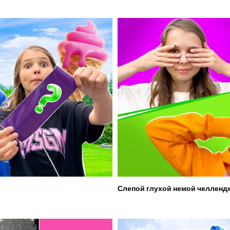
Слепой глухой немой челленд