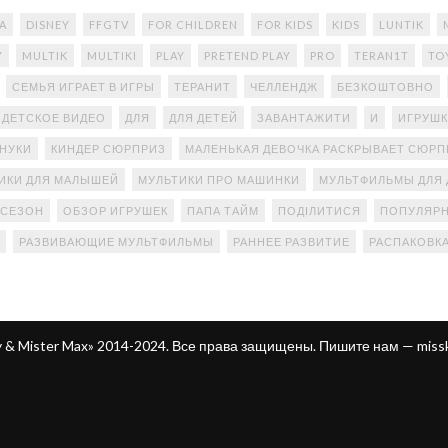
A
DISNEY
FFGTV
FOR CHILDREN
FOR KIDS
KIDS
LUNTIK
Y
MULTIK
MULTIKI
PLAY
PRETEND PLAY
PRO
TERAN1T
TO
СЕМЬЯ ИГРАЕТ В ИГРЫ
ТЕРАНИТ
ЧЕЛЛЕНДЖ
БЕЗКОШТОВНО
ДЕТСКОЕ ВИДЕО
ДЛЯ
ДЛЯ ДЕТЕЙ
ЗАВАНТАЖИТИ
И
ИГРУШК
АНУКИ
КИНДЕР СЮРПРИЗ
МАЛЕНЬКАЯ ДЕВОЧКА РАСКРЫВАЕТ СЮР
ИКИ ДЛЯ МАЛЫШЕЙ
МУЛЬТИКИ ПРО МАШИНКИ
МУЛЬТФИЛЬМЫ ДЛЯ 
 СЕЗОН
ОБЗОР ИГРУШЕК
ПАПА ТАЙМ
ПОДІЛИТИСЯ
ПОПУЛЯРН
РАЗВИВАЮЩИЕ МУЛЬТФИЛЬМЫ
РАННЕЕ РАЗВИТИЕ
РАСПАКОВК
ty & Mister Max» 2014-2024. Все права защищены. Пишите нам —
miss