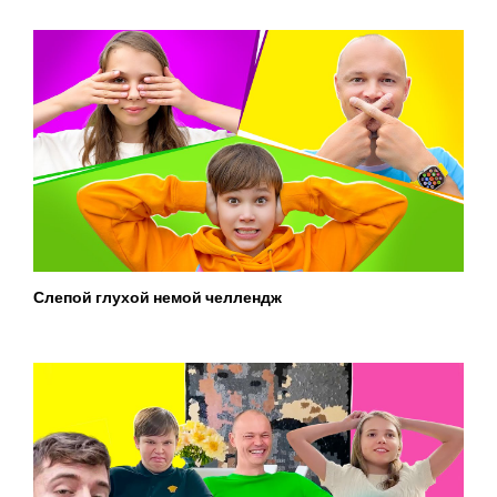
Слепой глухой немой челлендж