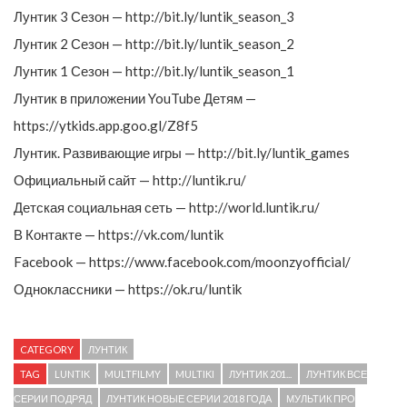
Лунтик 3 Сезон — http://bit.ly/luntik_season_3
Лунтик 2 Сезон — http://bit.ly/luntik_season_2
Лунтик 1 Сезон — http://bit.ly/luntik_season_1
Лунтик в приложении YouTube Детям —
https://ytkids.app.goo.gl/Z8f5
Лунтик. Развивающие игры — http://bit.ly/luntik_games
Официальный сайт — http://luntik.ru/
Детская социальная сеть — http://world.luntik.ru/
В Контакте — https://vk.com/luntik
Facebook — https://www.facebook.com/moonzyofficial/
Одноклассники — https://ok.ru/luntik
CATEGORY
ЛУНТИК
TAG
LUNTIK
MULTFILMY
MULTIKI
ЛУНТИК 201...
ЛУНТИК ВСЕ
СЕРИИ ПОДРЯД
ЛУНТИК НОВЫЕ СЕРИИ 2018 ГОДА
МУЛЬТИК ПРО