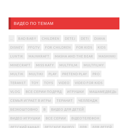
ВИДЕО ПО ТЕМАМ
...
BAD BABY
CHILDREN
DETEJ
DETI
DIANA
DISNEY
FFGTV
FOR CHILDREN
FOR KIDS
KIDS
LUNTIK
MAJNKRAFT
MASHA AND THE BEAR
MASHINKI
MINECRAFT
MISS KATY
MULTFILM.
MULTFILMY
MULTIK
MULTIKI
PLAY
PRETEND PLAY
PRO
TERAN1T
TOY
TOYS
VIDEO
VIDEO FOR KIDS
VLOG
ВСЕ СЕРИИ ПОДРЯД
ИГРУШКИ
МАШАМЕДВЕДЬ
СЕМЬЯ ИГРАЕТ В ИГРЫ
ТЕРАНИТ
ЧЕЛЛЕНДЖ
БЕЗКОШТОВНО
В
ВИДЕО ДЛЯ ДЕТЕЙ
ВИДЕО ИГРУШКИ
ВСЕ СЕРИИ
ВІДЕОТЕЛЕФОН
ДЕТСКИЙ КАНАЛ
ДЕТСКОЕ ВИДЕО
ДЛЯ
ДЛЯ ДЕТЕЙ