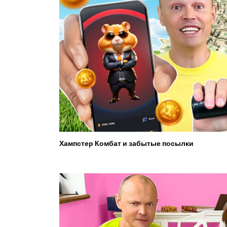
Хампстер Комбат и забытые посылки