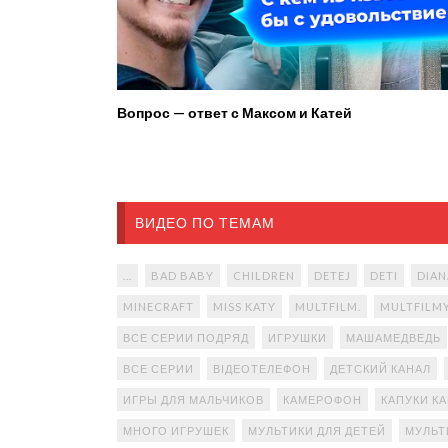
Вопрос — ответ с Максом и Катей
ВИДЕО ПО ТЕМАМ
...
BAD BABY
CHILDREN
DETEJ
DETI
DIAN
MINECRAFT
MISS KATY
MULTFILM.
MULTFILM
ВСЕ СЕРИИ ПОДРЯД
ИГРУШКИ
МАШАМЕДВЕДЬ
ВСЕ СЕРИИ
ВІДЕОТЕЛЕФОН
ДЕТСКИЙ КАНАЛ
ИГРЫ ДЛЯ МАЛЬЧИКОВ
КАМЕРОФОН
КАПУКИ К
МНОГО ИГРУШЕК
МУЛЬТИКИ ДЛЯ ДЕТЕЙ
МУЛЬТ