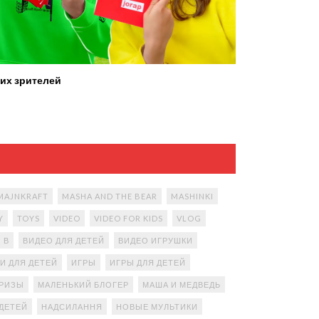
их зрителей
MAJNKRAFT
MASHA AND THE BEAR
MASHINKI
Y
TOYS
VIDEO
VIDEO FOR KIDS
VLOG
В
ВИДЕО ДЛЯ ДЕТЕЙ
ВИДЕО ИГРУШКИ
И ДЛЯ ДЕТЕЙ
ИГРЫ
ИГРЫ ДЛЯ ДЕТЕЙ
ПРИЗЫ
МАЛЕНЬКИЙ БЛОГЕР
МАША И МЕДВЕДЬ
ДЕТЕЙ
НАДСИЛАННЯ
НОВЫЕ МУЛЬТИКИ