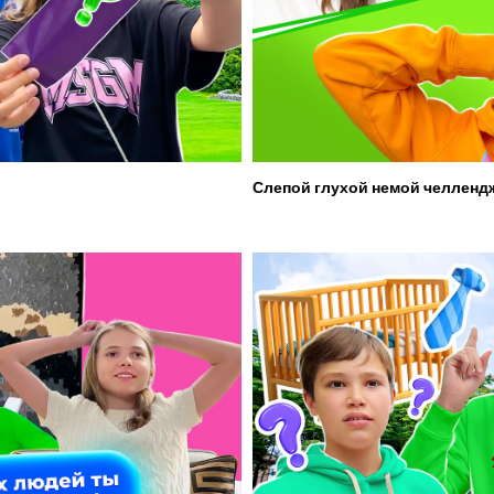
Слепой глухой немой челленд