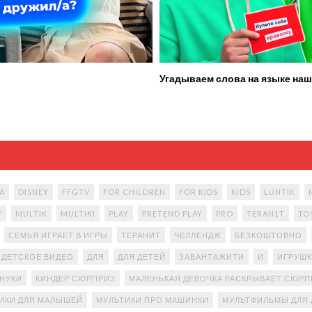
Угадываем слова на языке наш
A
DISNEY
FFGTV
FOR CHILDREN
FOR KIDS
KIDS
LUNTIK
Y
MULTIK
MULTIKI
PLAY
PRETEND PLAY
PRO
TERAN1T
TO
СЕМЬЯ ИГРАЕТ В ИГРЫ
ТЕРАНИТ
ЧЕЛЛЕНДЖ
БЕЗКОШТОВНО
ДЕТСКОЕ ВИДЕО
ДЛЯ
ДЛЯ ДЕТЕЙ
ЗАВАНТАЖИТИ
И
ИГРУШК
АНУКИ
КИНДЕР СЮРПРИЗ
МАЛЕНЬКАЯ ДЕВОЧКА РАСКРЫВАЕТ СЮР
ИКИ ДЛЯ МАЛЫШЕЙ
МУЛЬТИКИ ПРО МАШИНКИ
МУЛЬТФИЛЬМЫ ДЛЯ 