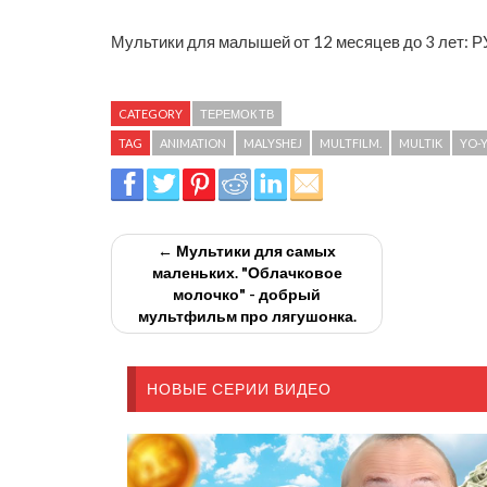
Мультики для малышей от 12 месяцев до 3 лет: РУ
CATEGORY
ТЕРЕМОК ТВ
TAG
ANIMATION
MALYSHEJ
MULTFILM.
MULTIK
YO-
← Мультики для самых
маленьких. "Облачковое
молочко" - добрый
мультфильм про лягушонка.
НОВЫЕ СЕРИИ ВИДЕО