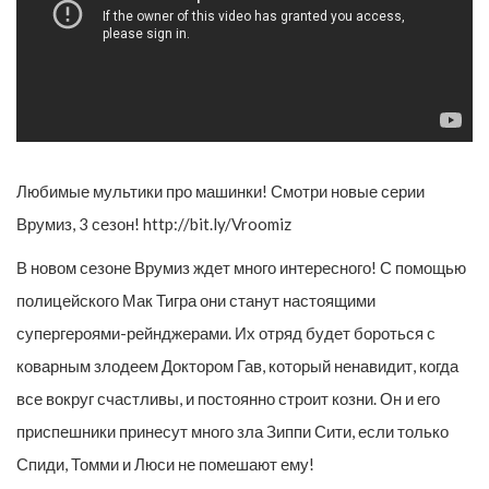
Любимые мультики про машинки! Смотри новые серии
Врумиз, 3 сезон! http://bit.ly/Vroomiz
В новом сезоне Врумиз ждет много интересного! С помощью
полицейского Мак Тигра они станут настоящими
супергероями-рейнджерами. Их отряд будет бороться с
коварным злодеем Доктором Гав, который ненавидит, когда
все вокруг счастливы, и постоянно строит козни. Он и его
приспешники принесут много зла Зиппи Сити, если только
Спиди, Томми и Люси не помешают ему!