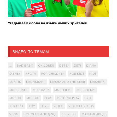
Угадываем слова на языке наших зрителей
ВИДЕО ПО ТЕМАМ
...
BAD BABY
CHILDREN
DETEJ
DETI
DIANA
DISNEY
FFGTV
FOR CHILDREN
FOR KIDS
KIDS
LUNTIK
MAJNKRAFT
MASHA AND THE BEAR
MASHINKI
MINECRAFT
MISS KATY
MULTFILM.
MULTFILMY
MULTIK
MULTIKI
PLAY
PRETEND PLAY
PRO
TERAN1T
TOY
TOYS
VIDEO
VIDEO FOR KIDS
VLOG
ВСЕ СЕРИИ ПОДРЯД
ИГРУШКИ
МАШАМЕДВЕДЬ