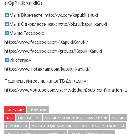
sKSpRN3bXsrkllGa
Мы в ВКонтакте: http://vk.com/kapukikanuki
Мы в Одноклассниках: http://ok.ru/kapukikanuki
Мы на Facebook:
https://www.facebook.com/KapukiKanuki/
https://www.facebook.com/groups/KapukiKanuki
Инстаграм
https://www.instagram.com/kapuki_kanuki/
Подписывайтесь на канал ТВ Деткам тут
https://www.youtube.com/user/tvdetkam?sub_confirmation=1
CATEGORY
ТВ ДЕТКАМ
TAG
MULTIKI
М...
МАШИНКИ МУЛЬТИКИ ДЛЯ МАЛЬЧИКОВ
МАШИНЫ
ПОМОЩНИКИ
МУЛЬТИКИ ДЛЯ МАЛЬЧИКОВ
МУЛЬТИКИ ПРО МАШИНКИ
НОВЫЙ СБОРНИК
ПРО МАШИНКИ
СБОРНИК МУЛЬТФИЛЬМОВ