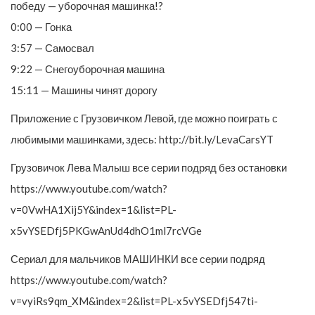
победу — уборочная машинка!?
0:00 — Гонка
3:57 — Самосвал
9:22 — Снегоуборочная машина
15:11 — Машины чинят дорогу
Приложение с Грузовичком Левой, где можно поиграть с
любимыми машинками, здесь: http://bit.ly/LevaCarsYT
Грузовичок Лева Малыш все серии подряд без остановки
https://www.youtube.com/watch?
v=0VwHA1Xij5Y&index=1&list=PL-
x5vYSEDfj5PKGwAnUd4dhO1ml7rcVGe
Сериал для мальчиков МАШИНКИ все серии подряд
https://www.youtube.com/watch?
v=vyiRs9qm_XM&index=2&list=PL-x5vYSEDfj547ti-