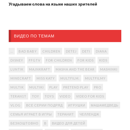
Угадываем слова на языке наших зрителей
ВИДЕО ПО ТЕМАМ
...
BAD BABY
CHILDREN
DETEJ
DETI
DIANA
DISNEY
FFGTV
FOR CHILDREN
FOR KIDS
KIDS
LUNTIK
MAJNKRAFT
MASHA AND THE BEAR
MASHINKI
MINECRAFT
MISS KATY
MULTFILM.
MULTFILMY
MULTIK
MULTIKI
PLAY
PRETEND PLAY
PRO
TERAN1T
TOY
TOYS
VIDEO
VIDEO FOR KIDS
VLOG
ВСЕ СЕРИИ ПОДРЯД
ИГРУШКИ
МАШАМЕДВЕДЬ
СЕМЬЯ ИГРАЕТ В ИГРЫ
ТЕРАНИТ
ЧЕЛЛЕНДЖ
БЕЗКОШТОВНО
В
ВИДЕО ДЛЯ ДЕТЕЙ