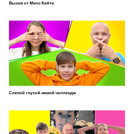
Вызов от Мисс Кейти
Слепой глухой немой челлендж