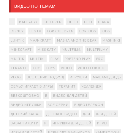
ВИДЕО ПО ТЕМАМ
...
BAD BABY
CHILDREN
DETEJ
DETI
DIANA
DISNEY
FFGTV
FOR CHILDREN
FOR KIDS
KIDS
LUNTIK
MAJNKRAFT
MASHA AND THE BEAR
MASHINKI
MINECRAFT
MISS KATY
MULTFILM.
MULTFILMY
MULTIK
MULTIKI
PLAY
PRETEND PLAY
PRO
TERAN1T
TOY
TOYS
VIDEO
VIDEO FOR KIDS
VLOG
ВСЕ СЕРИИ ПОДРЯД
ИГРУШКИ
МАШАМЕДВЕДЬ
СЕМЬЯ ИГРАЕТ В ИГРЫ
ТЕРАНИТ
ЧЕЛЛЕНДЖ
БЕЗКОШТОВНО
В
ВИДЕО ДЛЯ ДЕТЕЙ
ВИДЕО ИГРУШКИ
ВСЕ СЕРИИ
ВІДЕОТЕЛЕФОН
ДЕТСКИЙ КАНАЛ
ДЕТСКОЕ ВИДЕО
ДЛЯ
ДЛЯ ДЕТЕЙ
ЗАВАНТАЖИТИ
И
ИГРУШКИ ДЛЯ ДЕТЕЙ
ИГРЫ
ИГРЫ ДЛЯ ДЕТЕЙ
ИГРЫ ДЛЯ МАЛЬЧИКОВ
КАМЕРОФОН