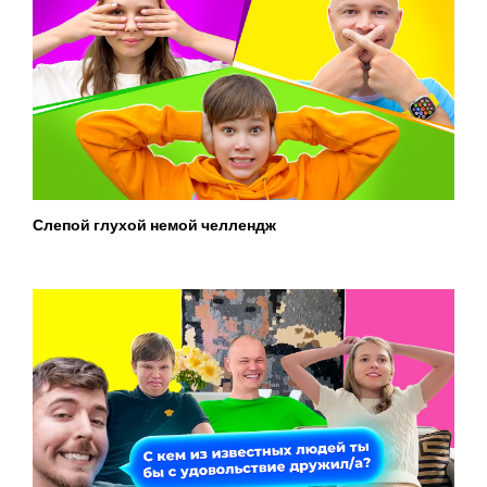
Слепой глухой немой челлендж