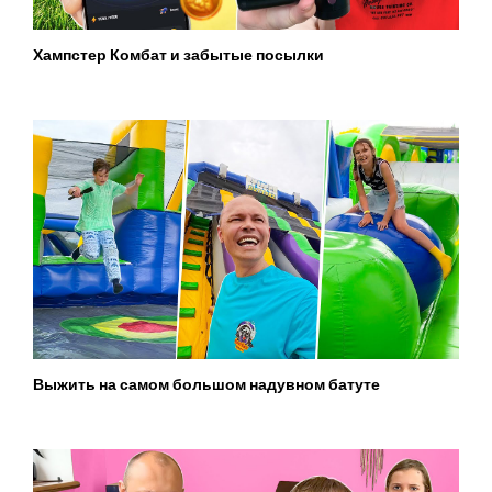
Хампстер Комбат и забытые посылки
Выжить на самом большом надувном батуте