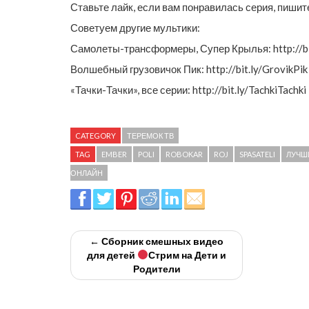
Ставьте лайк, если вам понравилась серия, пишит
Советуем другие мультики:
Самолеты-трансформеры, Супер Крылья: http://b
Волшебный грузовичок Пик: http://bit.ly/GrovikPik
«Тачки-Тачки», все серии: http://bit.ly/TachkiTachki
CATEGORY
ТЕРЕМОК ТВ
TAG
EMBER
POLI
ROBOKAR
ROJ
SPASATELI
ЛУЧШ
ОНЛАЙН
← Сборник смешных видео
для детей
Стрим на Дети и
Родители