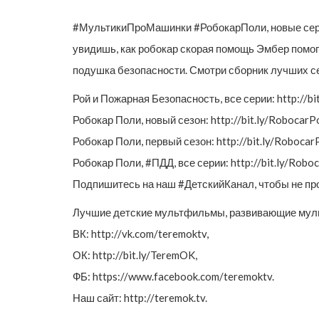
#МультикиПроМашинки #РобокарПоли, новые сери
увидишь, как робокар скорая помощь Эмбер помог
подушка безопасности. Смотри сборник лучших с
Рой и Пожарная Безопасность, все серии: http://bi
Робокар Поли, новый сезон: http://bit.ly/RobocarPo
Робокар Поли, первый сезон: http://bit.ly/Robocar
Робокар Поли, #ПДД, все серии: http://bit.ly/Rob
Подпишитесь на наш #ДетскийКанал, чтобы не проп
Лучшие детские мультфильмы, развивающие муль
ВК: http://vk.com/teremoktv,
ОК: http://bit.ly/TeremOK,
ФБ: https://www.facebook.com/teremoktv.
Наш сайт: http://teremok.tv.