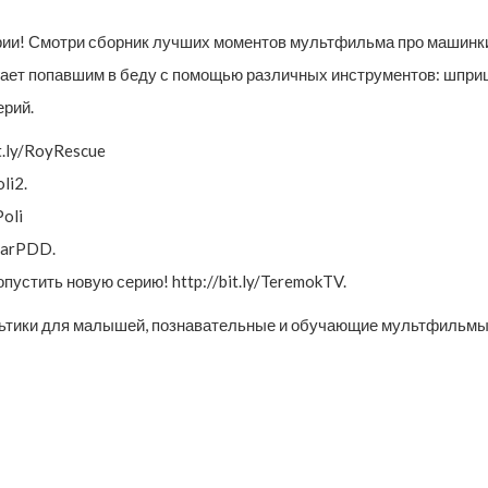
и! Смотри сборник лучших моментов мультфильма про машинки
ает попавшим в беду с помощью различных инструментов: шприц-
ерий.
t.ly/RoyRescue
li2.
Poli
ocarPDD.
устить новую серию! http://bit.ly/TeremokTV.
тики для малышей, познавательные и обучающие мультфильмы д