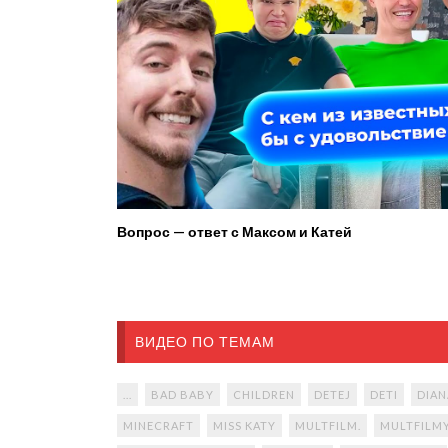
Вопрос — ответ с Максом и Катей
ВИДЕО ПО ТЕМАМ
...
BAD BABY
CHILDREN
DETEJ
DETI
DIAN
MINECRAFT
MISS KATY
MULTFILM.
MULTFILM