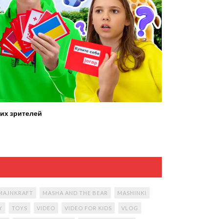
их зрителей
MAJNKRAFT
MASHA AND THE BEAR
MASHINKI
Y
TOYS
VIDEO
VIDEO FOR KIDS
VLOG