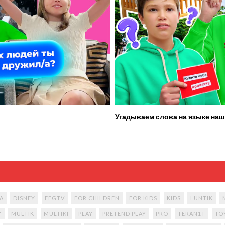
Угадываем слова на языке наш
A
DISNEY
FFGTV
FOR CHILDREN
FOR KIDS
KIDS
LUNTIK
Y
MULTIK
MULTIKI
PLAY
PRETEND PLAY
PRO
TERAN1T
TO