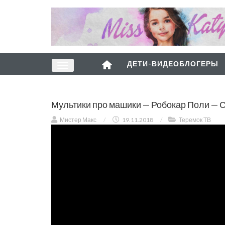
ДЕТИ-ВИДЕОБЛОГЕРЫ
Мультики про машики — Робокар Поли — 
Мистер Макс
/
19.11.2018
/
Теремок ТВ