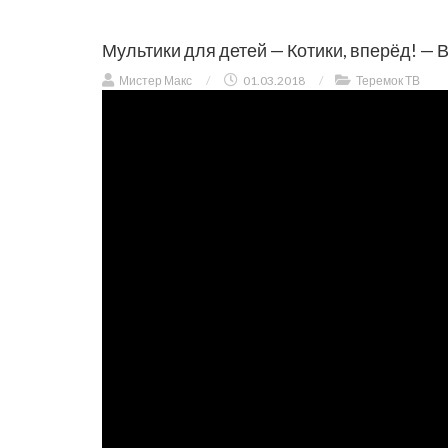
Мультики для детей — Котики, вперёд! — 
Мистер Макс
/
01.03.2018
/
Теремок ТВ