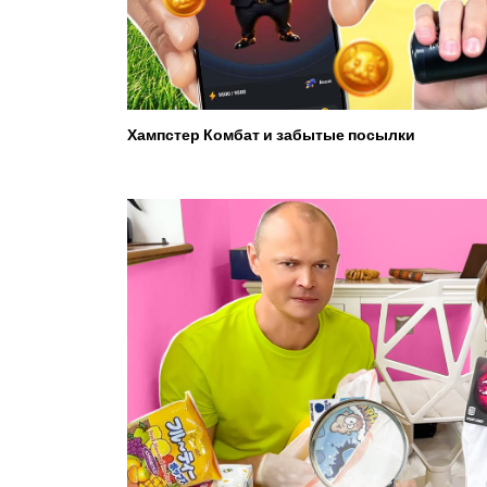
Хампстер Комбат и забытые посылки