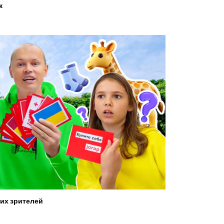
ж
их зрителей