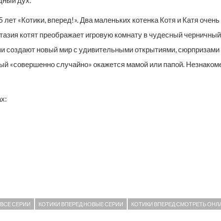
ет «Котики, вперед!». Два маленьких котенка Котя и Катя очень
тазия котят преображает игровую комнату в чудесный черничный
и создают новый мир с удивительными открытиями, сюрпризами и
рый «совершенно случайно» окажется мамой или папой. Незнакоме
х:
 ВСЕ СЕРИИ
КОТИКИ ВПЕРЕД НОВЫЕ СЕРИИ
КОТИКИ ВПЕРЕД СМОТРЕТЬ ОНЛ