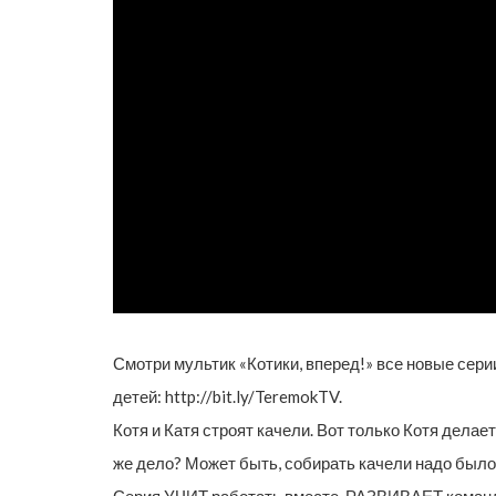
Смотри мультик «Котики, вперед!» все новые серии
детей: http://bit.ly/TeremokTV.
Котя и Катя строят качели. Вот только Котя делает
же дело? Может быть, собирать качели надо было
Серия УЧИТ работать вместе, РАЗВИВАЕТ коман