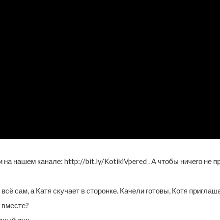
 на нашем канале: http://bit.ly/KotikiVpered . А чтобы ничего не
 всё сам, а Катя скучает в сторонке. Качели готовы, Котя приглаш
 вместе?
дный дух.