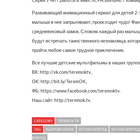
Развивающий анимационный сериал для детей 2-5 л
малыши в нее запрыгивают, происходит чудо! Фан
средневековый замок. Словом, каждый раз малыш
будут встречать таинственного незнакомца, кото
пройти любое самое трудное приключение.
Все лучшие детские мультфильмы в наших группа
ВК: http://vk.com/teremoktv,
ОК: http://bit.ly/TeremOK,
ФБ: https://www.facebook.com/teremoktv.
Наш сайт: http://teremok.tv.
CATEGORY
ТЕРЕМОК ТВ
TAG
RAZVIVAYUSHHIE
КОТИКИ ВПЕРЕД
КОТИКИ ВПЕРЕД
ВПЕРЕД