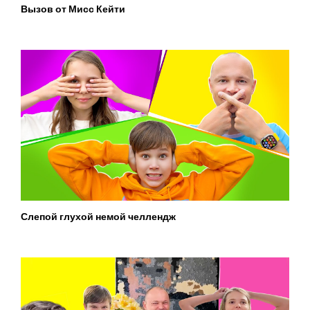
Вызов от Мисс Кейти
Слепой глухой немой челлендж