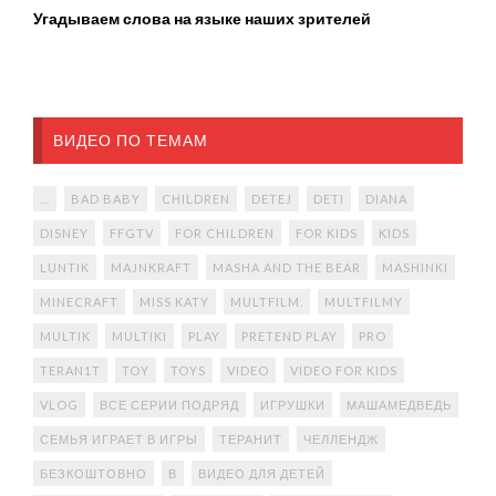
Угадываем слова на языке наших зрителей
ВИДЕО ПО ТЕМАМ
...
BAD BABY
CHILDREN
DETEJ
DETI
DIANA
DISNEY
FFGTV
FOR CHILDREN
FOR KIDS
KIDS
LUNTIK
MAJNKRAFT
MASHA AND THE BEAR
MASHINKI
MINECRAFT
MISS KATY
MULTFILM.
MULTFILMY
MULTIK
MULTIKI
PLAY
PRETEND PLAY
PRO
TERAN1T
TOY
TOYS
VIDEO
VIDEO FOR KIDS
VLOG
ВСЕ СЕРИИ ПОДРЯД
ИГРУШКИ
МАШАМЕДВЕДЬ
СЕМЬЯ ИГРАЕТ В ИГРЫ
ТЕРАНИТ
ЧЕЛЛЕНДЖ
БЕЗКОШТОВНО
В
ВИДЕО ДЛЯ ДЕТЕЙ