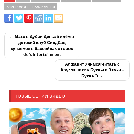
КАМЕРОФОН
НАДСИЛАННЯ
← Макс в Дубаи День#6 идём в
детский клуб Синдбад
купаемся в бассейнах с горок
kid's interteinment
Алфавит Учимся Читать с
Кругляшиком Буквы и Звуки -
Буква Э →
НОВЫЕ СЕРИИ ВИДЕО