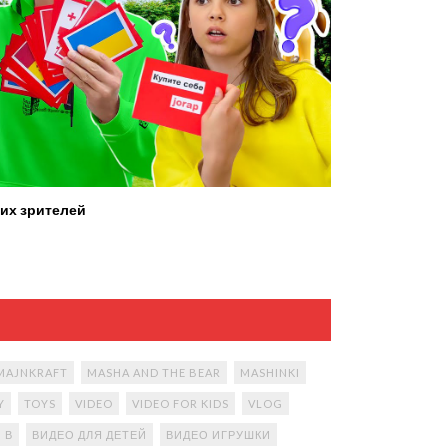
их зрителей
MAJNKRAFT
MASHA AND THE BEAR
MASHINKI
Y
TOYS
VIDEO
VIDEO FOR KIDS
VLOG
В
ВИДЕО ДЛЯ ДЕТЕЙ
ВИДЕО ИГРУШКИ