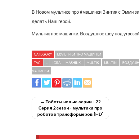
В Новом мультике про #машинки Винтик с Эмми за
делать Наш герой.
Мультик про машинки. Воздушное шоу под угрозой 
CATEGORY
МУЛЬТИКИ ПРО МАШИНКИ
TAG
...
IGRA
MASHINKI
MULTIK
MULTIKI
ВОЗДУШН
МАШИНКИ
← Тоботы новые серии - 22
Серия 2 сезон - мультики про
роботов трансформеров [HD]