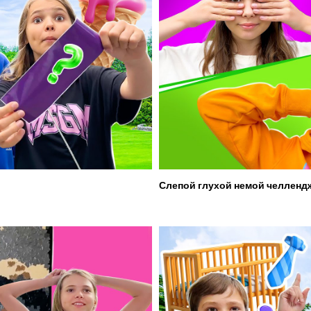
Слепой глухой немой челленд