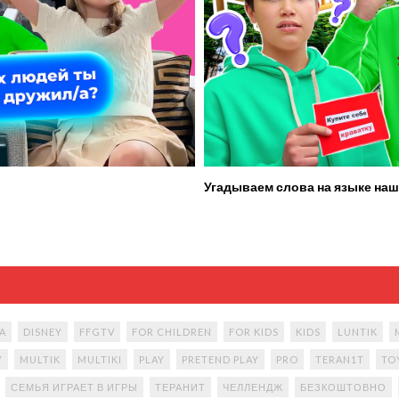
Угадываем слова на языке наш
A
DISNEY
FFGTV
FOR CHILDREN
FOR KIDS
KIDS
LUNTIK
Y
MULTIK
MULTIKI
PLAY
PRETEND PLAY
PRO
TERAN1T
TO
СЕМЬЯ ИГРАЕТ В ИГРЫ
ТЕРАНИТ
ЧЕЛЛЕНДЖ
БЕЗКОШТОВНО