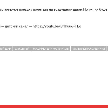
планируют поездку полетать на воздушном шаре. Но тут их будет
— детский канал — https://youtu.be/BrIhuu6-TEo
ЫЙ ШАР
ДЛЯ ДЕТЕЙ
МАШИНКИ ДЛЯ МАЛЬЧИКОВ
МУЛЬТИК ПРО МАШИНКИ