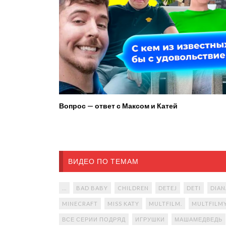
Вопрос — ответ с Максом и Катей
ВИДЕО ПО ТЕМАМ
...
BAD BABY
CHILDREN
DETEJ
DETI
DIAN
MINECRAFT
MISS KATY
MULTFILM.
MULTFILM
ВСЕ СЕРИИ ПОДРЯД
ИГРУШКИ
МАШАМЕДВЕДЬ