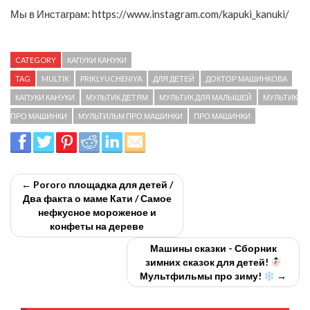
Мы в Инстаграм: https://www.instagram.com/kapuki_kanuki/
CATEGORY
КАПУКИ КАНУКИ
TAG
MULTIK
PRIKLYUCHENIYA
ДЛЯ ДЕТЕЙ
ДОКТОР МАШИНКОВА
КАПУКИ КАНУКИ
МУЛЬТИК ДЕТЯМ
МУЛЬТИК ДЛЯ МАЛЫШЕЙ
МУЛЬТИК
ПРО МАШИНКИ
МУЛЬТИЛЬМ ПРО МАШИНКИ
ПРО МАШИНКИ
← Pororo площадка для детей /
Два факта о маме Кати / Самое
нефкусное мороженое и
конфеты на дереве
Машины сказки - Сборник
зимних сказок для детей!
Мультфильмы про зиму!
→