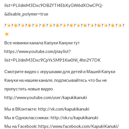
list=PLiIdmM3Dxc9DBZfTl4EbXyGW6dXOwCPQ-
&disable_polymer=true
?
?
?
?
?
?
?
?
?
?
?
?
?
?
?
?
?
?
Все новинки канала Капуки Кануки тут
https://www.youtube.com/playlist?
list=PLiIdmM3Dxc9CpYx5M91Kw0Nl_4hn2Y7DK
Смотрите видео с игрушками для детей и Машей Капуки
Кануки на нашем канале, подписывайтесь что бы не
пропустить новые видео
http://www.youtube.com/user/kapukikanuki
Мы в ВКонтакте: http://vk.com/kapukikanuki
Мы в Одноклассниках: http://ok.ru/kapukikanuki
Мы на Facebook: https://www.facebook.com/KapukiKanuki/