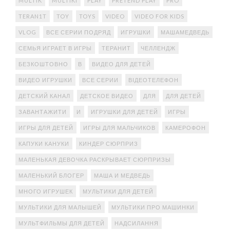
MULTIK
MULTIKI
PLAY
PRETEND PLAY
PRO
TERAN1T
TOY
TOYS
VIDEO
VIDEO FOR KIDS
VLOG
ВСЕ СЕРИИ ПОДРЯД
ИГРУШКИ
МАШАМЕДВЕДЬ
СЕМЬЯ ИГРАЕТ В ИГРЫ
ТЕРАНИТ
ЧЕЛЛЕНДЖ
БЕЗКОШТОВНО
В
ВИДЕО ДЛЯ ДЕТЕЙ
ВИДЕО ИГРУШКИ
ВСЕ СЕРИИ
ВІДЕОТЕЛЕФОН
ДЕТСКИЙ КАНАЛ
ДЕТСКОЕ ВИДЕО
ДЛЯ
ДЛЯ ДЕТЕЙ
ЗАВАНТАЖИТИ
И
ИГРУШКИ ДЛЯ ДЕТЕЙ
ИГРЫ
ИГРЫ ДЛЯ ДЕТЕЙ
ИГРЫ ДЛЯ МАЛЬЧИКОВ
КАМЕРОФОН
КАПУКИ КАНУКИ
КИНДЕР СЮРПРИЗ
МАЛЕНЬКАЯ ДЕВОЧКА РАСКРЫВАЕТ СЮРПРИЗЫ
МАЛЕНЬКИЙ БЛОГЕР
МАША И МЕДВЕДЬ
МНОГО ИГРУШЕК
МУЛЬТИКИ ДЛЯ ДЕТЕЙ
МУЛЬТИКИ ДЛЯ МАЛЫШЕЙ
МУЛЬТИКИ ПРО МАШИНКИ
МУЛЬТФИЛЬМЫ ДЛЯ ДЕТЕЙ
НАДСИЛАННЯ