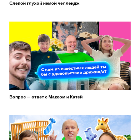
Слепой глухой немой челлендж
Вопрос — ответ с Максом и Катей