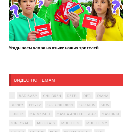
Угадываем слова на языке наших зрителей
ВИДЕО ПО ТЕМАМ
...
BAD BABY
CHILDREN
DETEJ
DETI
DIANA
DISNEY
FFGTV
FOR CHILDREN
FOR KIDS
KIDS
LUNTIK
MAJNKRAFT
MASHA AND THE BEAR
MASHINKI
MINECRAFT
MISS KATY
MULTFILM.
MULTFILMY