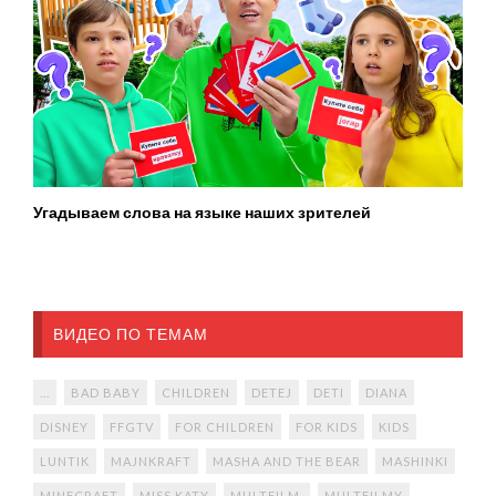
Угадываем слова на языке наших зрителей
ВИДЕО ПО ТЕМАМ
...
BAD BABY
CHILDREN
DETEJ
DETI
DIANA
DISNEY
FFGTV
FOR CHILDREN
FOR KIDS
KIDS
LUNTIK
MAJNKRAFT
MASHA AND THE BEAR
MASHINKI
MINECRAFT
MISS KATY
MULTFILM.
MULTFILMY