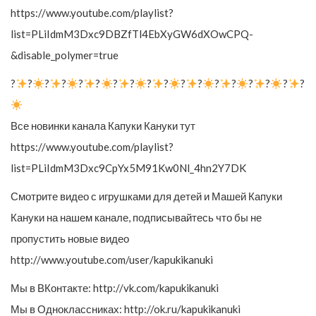
https://www.youtube.com/playlist?
list=PLiIdmM3Dxc9DBZfTl4EbXyGW6dXOwCPQ-
&disable_polymer=true
?
?
?
?
?
?
?
?
?
?
?
?
?
?
?
?
?
?
Все новинки канала Капуки Кануки тут
https://www.youtube.com/playlist?
list=PLiIdmM3Dxc9CpYx5M91Kw0Nl_4hn2Y7DK
Смотрите видео с игрушками для детей и Машей Капуки
Кануки на нашем канале, подписывайтесь что бы не
пропустить новые видео
http://www.youtube.com/user/kapukikanuki
Мы в ВКонтакте: http://vk.com/kapukikanuki
Мы в Одноклассниках: http://ok.ru/kapukikanuki