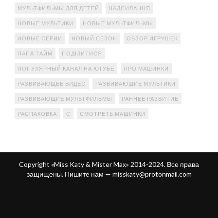
МУЛЬТФИЛЬМЫ ДЛЯ ДЕТЕЙ
НАДСИЛАННЯ
НОВЫЕ МУЛЬТИКИ
НОВЫЕ МУЛЬТФИЛЬМЫ
НОВЫЕ СЕРИИ
НОВЫЙ СЕЗОН
ОБЗОР ИГРУШЕК
ПАПА ТАЙМ
ПОДІЛИТИСЯ
ПОПУЛЯРНЫЙ КАНАЛ НА ЮТУБЕ
ПРО МАШИНКИ
РАЗВИВАЮЩЕЕ ВИДЕО
РАЗВИВАЮЩИЕ МУЛЬТИКИ
РАЗВИВАЮЩИЕ МУЛЬТФИЛЬМЫ
РАННЕЕ РАЗВИТИЕ
РАСПАКОВКА
С
СМОТРЕТЬ МАШИНКИ
Copyright «Miss Katy & Mister Max» 2014-2024. Все права
защищены. Пишите нам —
misskaty@protonmail.com