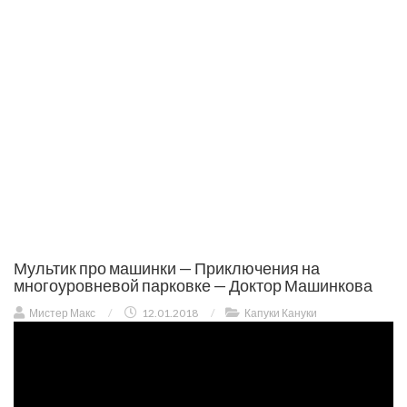
Мультик про машинки — Приключения на
многоуровневой парковке — Доктор Машинкова
Мистер Макс
/
12.01.2018
/
Капуки Кануки