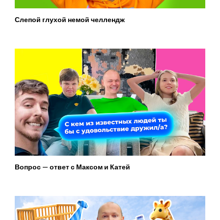
Слепой глухой немой челлендж
Вопрос — ответ с Максом и Катей