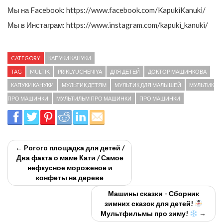
Мы на Facebook: https://www.facebook.com/KapukiKanuki/
Мы в Инстаграм: https://www.instagram.com/kapuki_kanuki/
CATEGORY
КАПУКИ КАНУКИ
TAG
MULTIK
PRIKLYUCHENIYA
ДЛЯ ДЕТЕЙ
ДОКТОР МАШИНКОВА
КАПУКИ КАНУКИ
МУЛЬТИК ДЕТЯМ
МУЛЬТИК ДЛЯ МАЛЫШЕЙ
МУЛЬТИК
ПРО МАШИНКИ
МУЛЬТИЛЬМ ПРО МАШИНКИ
ПРО МАШИНКИ
← Pororo площадка для детей /
Два факта о маме Кати / Самое
нефкусное мороженое и
конфеты на дереве
Машины сказки - Сборник
зимних сказок для детей!
Мультфильмы про зиму!
→