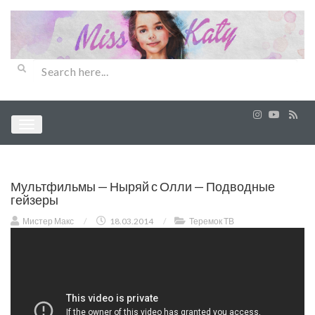
Мультфильмы — Ныряй с Олли — Подводные
гейзеры
Мистер Макс
/
18.03.2014
/
Теремок ТВ