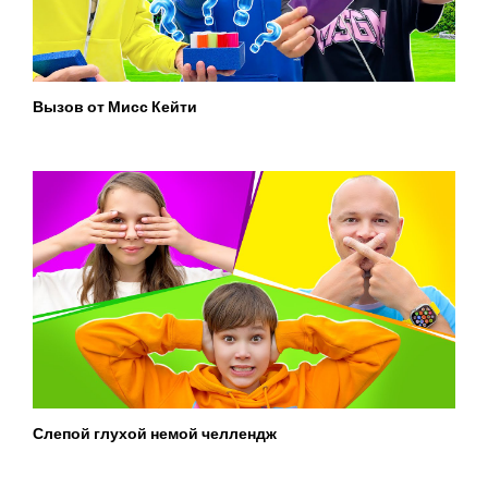
Вызов от Мисс Кейти
Слепой глухой немой челлендж