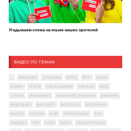
Угадываем слова на языке наших зрителей
ВИДЕО ПО ТЕМАМ
...
BAD BABY
CHILDREN
DETEJ
DETI
DIANA
DISNEY
FFGTV
FOR CHILDREN
FOR KIDS
KIDS
LUNTIK
MAJNKRAFT
MASHA AND THE BEAR
MASHINKI
MINECRAFT
MISS KATY
MULTFILM.
MULTFILMY
MULTIK
MULTIKI
PLAY
PRETEND PLAY
PRO
TERAN1T
TOY
TOYS
VIDEO
VIDEO FOR KIDS