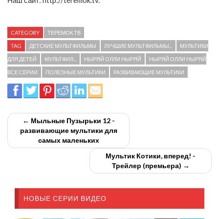
Наш сайт: http://teremok.tv.
CATEGORY
ТЕРЕМОК ТВ
TAG
ДЕТСКИЕ МУЛЬТФИЛЬМЫ
ЛУЧШИЕ МУЛЬТФИЛЬМЫ...
МУЛЬТИКИ
ДЛЯ ДЕТЕЙ
МУЛЬТФИЛ...
НЫРЯЙ ОЛЛИ НЫРЯЙ
НЫРЯЙ ОЛЛИ НЫРЯЙ
ВСЕ СЕРИИ
ПОЛЕЗНЫЕ МУЛЬТИКИ
РАЗВИВАЮЩИЕ МУЛЬТИКИ
← Мыльные Пузырьки 12 -
развивающие мультики для
самых маленьких
Мультик Котики, вперед! -
Трейлер (премьера) →
НОВЫЕ СЕРИИ ВИДЕО