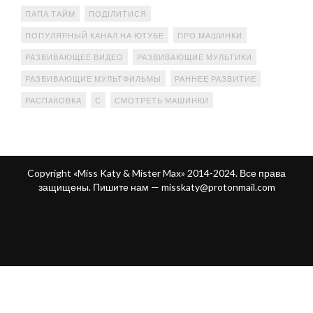
ПАПА ТАЙМ
ПОДІЛИТИСЯ
ПОПУЛЯРНЫЙ КАНАЛ НА ЮТУБЕ
ПРО МАШИНКИ
РАЗВИВАЮЩЕЕ ВИДЕО
РАЗВИВАЮЩИЕ МУЛЬТИКИ
РАЗВИВАЮЩИЕ МУЛЬТФИЛЬМЫ
РАННЕЕ РАЗВИТИЕ
РАСПАКОВКА
С
СМОТРЕТЬ МАШИНКИ
Copyright «Miss Katy & Mister Max» 2014-2024. Все права
защищены. Пишите нам —
misskaty@protonmail.com