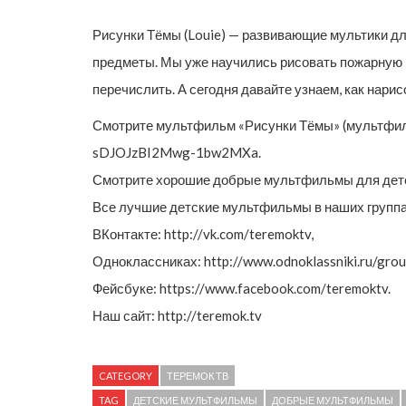
Рисунки Тёмы (Louie) — развивающие мультики дл
предметы. Мы уже научились рисовать пожарную маш
перечислить. А сегодня давайте узнаем, как нари
Смотрите мультфильм «Рисунки Тёмы» (мультфильм 
sDJOJzBI2Mwg-1bw2MXa.
Смотрите хорошие добрые мультфильмы для детей
Все лучшие детские мультфильмы в наших группа
ВКонтакте: http://vk.com/teremoktv,
Одноклассниках: http://www.odnoklassniki.ru/g
Фейсбуке: https://www.facebook.com/teremoktv.
Наш сайт: http://teremok.tv
CATEGORY
ТЕРЕМОК ТВ
TAG
ДЕТСКИЕ МУЛЬТФИЛЬМЫ
ДОБРЫЕ МУЛЬТФИЛЬМЫ