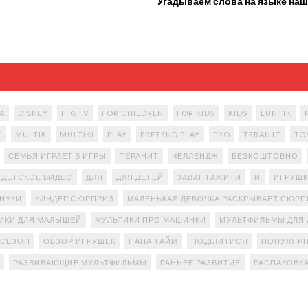
Угадываем слова на языке наш
A
DISNEY
FFGTV
FOR CHILDREN
FOR KIDS
KIDS
LUNTIK
Y
MULTIK
MULTIKI
PLAY
PRETEND PLAY
PRO
TERAN1T
TO
СЕМЬЯ ИГРАЕТ В ИГРЫ
ТЕРАНИТ
ЧЕЛЛЕНДЖ
БЕЗКОШТОВНО
ДЕТСКОЕ ВИДЕО
ДЛЯ
ДЛЯ ДЕТЕЙ
ЗАВАНТАЖИТИ
И
ИГРУШК
АНУКИ
КИНДЕР СЮРПРИЗ
МАЛЕНЬКАЯ ДЕВОЧКА РАСКРЫВАЕТ СЮР
ИКИ ДЛЯ МАЛЫШЕЙ
МУЛЬТИКИ ПРО МАШИНКИ
МУЛЬТФИЛЬМЫ ДЛЯ 
 СЕЗОН
ОБЗОР ИГРУШЕК
ПАПА ТАЙМ
ПОДІЛИТИСЯ
ПОПУЛЯРН
РАЗВИВАЮЩИЕ МУЛЬТФИЛЬМЫ
РАННЕЕ РАЗВИТИЕ
РАСПАКОВК