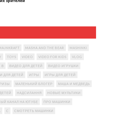
их зрителей
MAJNKRAFT
MASHA AND THE BEAR
MASHINKI
Y
TOYS
VIDEO
VIDEO FOR KIDS
VLOG
В
ВИДЕО ДЛЯ ДЕТЕЙ
ВИДЕО ИГРУШКИ
И ДЛЯ ДЕТЕЙ
ИГРЫ
ИГРЫ ДЛЯ ДЕТЕЙ
ПРИЗЫ
МАЛЕНЬКИЙ БЛОГЕР
МАША И МЕДВЕДЬ
ДЕТЕЙ
НАДСИЛАННЯ
НОВЫЕ МУЛЬТИКИ
ЫЙ КАНАЛ НА ЮТУБЕ
ПРО МАШИНКИ
А
С
СМОТРЕТЬ МАШИНКИ