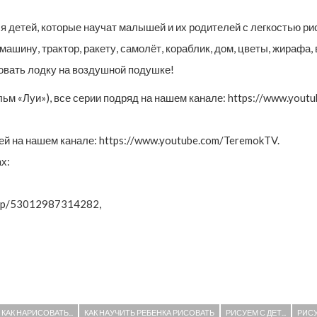
я детей, которые научат малышей и их родителей с легкостью р
ину, трактор, ракету, самолёт, кораблик, дом, цветы, жирафа, в
совать лодку на воздушной подушке!
«Луи»), все серии подряд на нашем канале: https://www.youtube
 на нашем канале: https://www.youtube.com/TeremokTV.
х:
roup/53012987314282,
КАК НАРИСОВАТЬ...
КАК НАУЧИТЬ РЕБЕНКА РИСОВАТЬ
РИСУЕМ С ДЕТ...
РИСУ