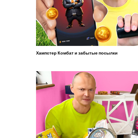
Хампстер Комбат и забытые посылки