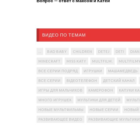
Вопрос — ответ с Максом и Катей
ВИДЕО ПО ТЕМАМ
...
BAD BABY
CHILDREN
DETEJ
DETI
DIAN
MINECRAFT
MISS KATY
MULTFILM.
MULTFILM
ВСЕ СЕРИИ ПОДРЯД
ИГРУШКИ
МАШАМЕДВЕДЬ
ВСЕ СЕРИИ
ВІДЕОТЕЛЕФОН
ДЕТСКИЙ КАНАЛ
ИГРЫ ДЛЯ МАЛЬЧИКОВ
КАМЕРОФОН
КАПУКИ К
МНОГО ИГРУШЕК
МУЛЬТИКИ ДЛЯ ДЕТЕЙ
МУЛЬТ
НОВЫЕ МУЛЬТФИЛЬМЫ
НОВЫЕ СЕРИИ
НОВЫЙ
РАЗВИВАЮЩЕЕ ВИДЕО
РАЗВИВАЮЩИЕ МУЛЬТИКИ