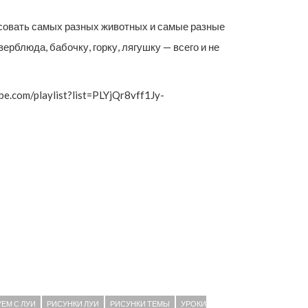
исовать самых разных животных и самые разные
ерблюда, бабочку, горку, лягушку — всего и не
.com/playlist?list=PLYjQr8vff1Jy-
ЕМ С ЛУИ
РИСУНКИ ЛУИ
РИСУНКИ ТЕМЫ
УРОКИ