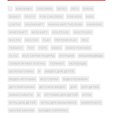
...
BAD BABY
CHILDREN
DETEJ
DETI
DIANA
DISNEY
FFGTV
FOR CHILDREN
FOR KIDS
KIDS
LUNTIK
MAJNKRAFT
MASHA AND THE BEAR
MASHINKI
MINECRAFT
MISS KATY
MULTFILM.
MULTFILMY
MULTIK
MULTIKI
PLAY
PRETEND PLAY
PRO
TERAN1T
TOY
TOYS
VIDEO
VIDEO FOR KIDS
VLOG
ВСЕ СЕРИИ ПОДРЯД
ИГРУШКИ
МАШАМЕДВЕДЬ
СЕМЬЯ ИГРАЕТ В ИГРЫ
ТЕРАНИТ
ЧЕЛЛЕНДЖ
БЕЗКОШТОВНО
В
ВИДЕО ДЛЯ ДЕТЕЙ
ВИДЕО ИГРУШКИ
ВСЕ СЕРИИ
ВІДЕОТЕЛЕФОН
ДЕТСКИЙ КАНАЛ
ДЕТСКОЕ ВИДЕО
ДЛЯ
ДЛЯ ДЕТЕЙ
ЗАВАНТАЖИТИ
И
ИГРУШКИ ДЛЯ ДЕТЕЙ
ИГРЫ
ИГРЫ ДЛЯ ДЕТЕЙ
ИГРЫ ДЛЯ МАЛЬЧИКОВ
КАМЕРОФОН
КАПУКИ КАНУКИ
КИНДЕР СЮРПРИЗ