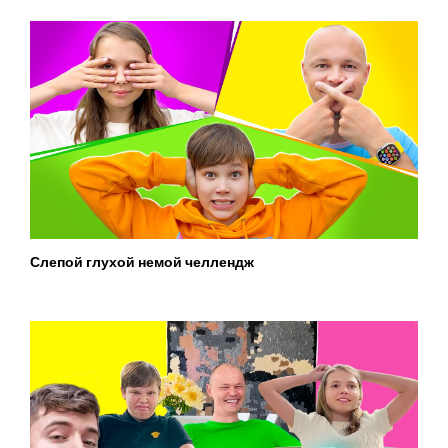
Слепой глухой немой челлендж