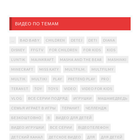
ВИДЕО ПО ТЕМАМ
...
BAD BABY
CHILDREN
DETEJ
DETI
DIANA
DISNEY
FFGTV
FOR CHILDREN
FOR KIDS
KIDS
LUNTIK
MAJNKRAFT
MASHA AND THE BEAR
MASHINKI
MINECRAFT
MISS KATY
MULTFILM.
MULTFILMY
MULTIK
MULTIKI
PLAY
PRETEND PLAY
PRO
TERAN1T
TOY
TOYS
VIDEO
VIDEO FOR KIDS
VLOG
ВСЕ СЕРИИ ПОДРЯД
ИГРУШКИ
МАШАМЕДВЕДЬ
СЕМЬЯ ИГРАЕТ В ИГРЫ
ТЕРАНИТ
ЧЕЛЛЕНДЖ
БЕЗКОШТОВНО
В
ВИДЕО ДЛЯ ДЕТЕЙ
ВИДЕО ИГРУШКИ
ВСЕ СЕРИИ
ВІДЕОТЕЛЕФОН
ДЕТСКИЙ КАНАЛ
ДЕТСКОЕ ВИДЕО
ДЛЯ
ДЛЯ ДЕТЕЙ