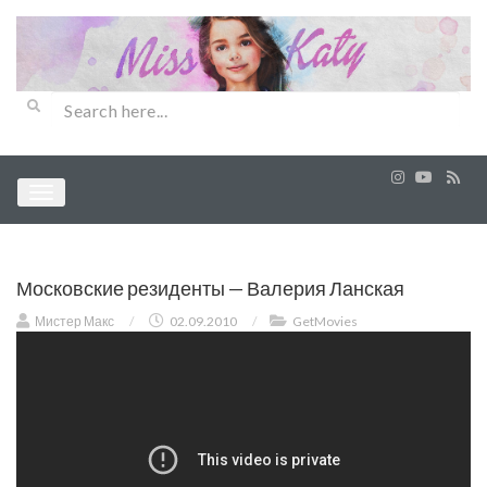
Московские резиденты — Валерия Ланская
Мистер Макс
/
02.09.2010
/
GetMovies