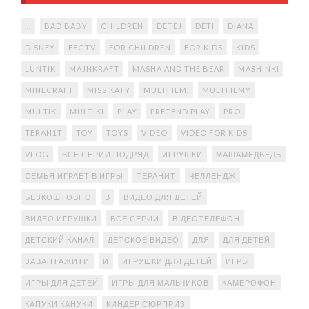
...
BAD BABY
CHILDREN
DETEJ
DETI
DIANA
DISNEY
FFGTV
FOR CHILDREN
FOR KIDS
KIDS
LUNTIK
MAJNKRAFT
MASHA AND THE BEAR
MASHINKI
MINECRAFT
MISS KATY
MULTFILM.
MULTFILMY
MULTIK
MULTIKI
PLAY
PRETEND PLAY
PRO
TERAN1T
TOY
TOYS
VIDEO
VIDEO FOR KIDS
VLOG
ВСЕ СЕРИИ ПОДРЯД
ИГРУШКИ
МАШАМЕДВЕДЬ
СЕМЬЯ ИГРАЕТ В ИГРЫ
ТЕРАНИТ
ЧЕЛЛЕНДЖ
БЕЗКОШТОВНО
В
ВИДЕО ДЛЯ ДЕТЕЙ
ВИДЕО ИГРУШКИ
ВСЕ СЕРИИ
ВІДЕОТЕЛЕФОН
ДЕТСКИЙ КАНАЛ
ДЕТСКОЕ ВИДЕО
ДЛЯ
ДЛЯ ДЕТЕЙ
ЗАВАНТАЖИТИ
И
ИГРУШКИ ДЛЯ ДЕТЕЙ
ИГРЫ
ИГРЫ ДЛЯ ДЕТЕЙ
ИГРЫ ДЛЯ МАЛЬЧИКОВ
КАМЕРОФОН
КАПУКИ КАНУКИ
КИНДЕР СЮРПРИЗ