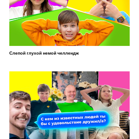
Слепой глухой немой челлендж