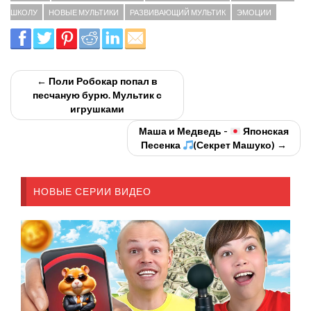
ШКОЛУ
НОВЫЕ МУЛЬТИКИ
РАЗВИВАЮЩИЙ МУЛЬТИК
ЭМОЦИИ
← Поли Робокар попал в
песчаную бурю. Мультик с
игрушками
Маша и Медведь -
Японская
Песенка
(Секрет Машуко) →
НОВЫЕ СЕРИИ ВИДЕО