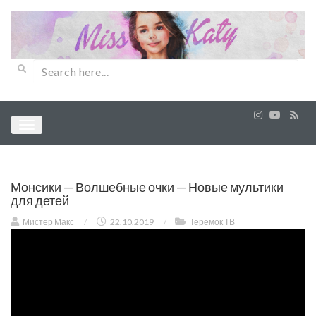
Монсики — Волшебные очки — Новые мультики
для детей
Мистер Макс
/
22.10.2019
/
Теремок ТВ