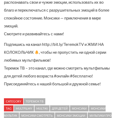
распознавать свои и чужие эмоции, использовать их во
благо и переключаться с разрушительных эмоций в более
спокойное состояние. Монсики — приключения в мире
эмоций.
Смотрите и развивайтесь с нами!
Подпишись на канал http://bit.ly/TeremokTV и ЖМИ НА
КОЛОКОЛЬЧИК
, чтобы не пропустить ни одной серии
любимых мультфильмов!
Теремок ТВ – это канал, где можно смотреть мультфильмы
для детей любого возраста #онлайн #бесплатно!
Присоединяйтесь к нашей большой и дружной семье!
CATEGORY
ТЕРЕМОК ТВ
TAG
MULTFILMY
MULTIKI
ДЛЯ ДЕТЕЙ
МОНСИКИ
МОНСИКИ
МУЛЬТИК
МОНСИКИ СМОТРЕТЬ
МОНСИКИ ЭМОЦИИ
МУЛЬТИКИ ПРО