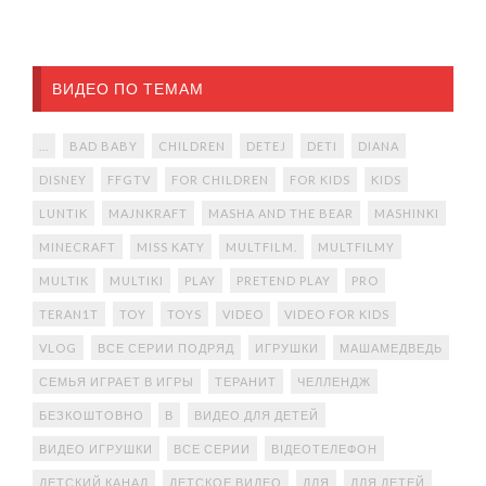
ВИДЕО ПО ТЕМАМ
...
BAD BABY
CHILDREN
DETEJ
DETI
DIANA
DISNEY
FFGTV
FOR CHILDREN
FOR KIDS
KIDS
LUNTIK
MAJNKRAFT
MASHA AND THE BEAR
MASHINKI
MINECRAFT
MISS KATY
MULTFILM.
MULTFILMY
MULTIK
MULTIKI
PLAY
PRETEND PLAY
PRO
TERAN1T
TOY
TOYS
VIDEO
VIDEO FOR KIDS
VLOG
ВСЕ СЕРИИ ПОДРЯД
ИГРУШКИ
МАШАМЕДВЕДЬ
СЕМЬЯ ИГРАЕТ В ИГРЫ
ТЕРАНИТ
ЧЕЛЛЕНДЖ
БЕЗКОШТОВНО
В
ВИДЕО ДЛЯ ДЕТЕЙ
ВИДЕО ИГРУШКИ
ВСЕ СЕРИИ
ВІДЕОТЕЛЕФОН
ДЕТСКИЙ КАНАЛ
ДЕТСКОЕ ВИДЕО
ДЛЯ
ДЛЯ ДЕТЕЙ