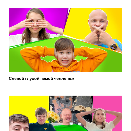
Слепой глухой немой челлендж