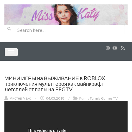
МИНИ ИГРЫ на ВЫЖИВАНИЕ в ROBLOX
приключения мульт героя как майнкрафт
Летсплей от папы на FFGTV
Мистер Макс
/
04.03.2018
/
Funny Family Games TV