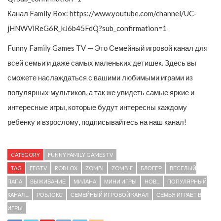
Канал Family Box: https://www.youtube.com/channel/UC-
jHNWViReG6R_kJ6b45FdQ?sub_confirmation=1
Funny Family Games TV — Это Семейный игровой канал для
всей семьи и даже самых маленьких детишек. Здесь вы
сможете наслаждаться с вашими любимыми играми из
популярных мультиков, а так же увидеть самые яркие и
интересные игры, которые будут интересны каждому
ребенку и взрослому, подписывайтесь на наш канал!
CATEGORY
FUNNY FAMILY GAMES TV
TAG
FFGTV
ROBLOX
ZOMBI
ZOMBIE
БЛОГЕР
ВЕСЕЛЫЙ
ПАПА
ВЫЖИВАНИЕ
МИЛАНА
МИНИ ИГРЫ
НОВ...
ПОПУЛЯРНЫЙ
КАНАЛ ...
РОБЛОКС
СЕМЕЙНЫЙ ИГРОВОЙ КАНАЛ
СЕМЬЯ ИГРАЕТ В
ИГРЫ