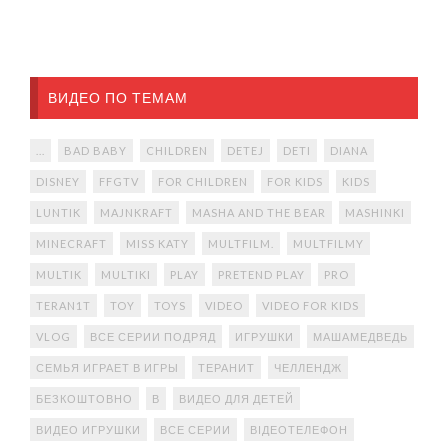
ВИДЕО ПО ТЕМАМ
...
BAD BABY
CHILDREN
DETEJ
DETI
DIANA
DISNEY
FFGTV
FOR CHILDREN
FOR KIDS
KIDS
LUNTIK
MAJNKRAFT
MASHA AND THE BEAR
MASHINKI
MINECRAFT
MISS KATY
MULTFILM.
MULTFILMY
MULTIK
MULTIKI
PLAY
PRETEND PLAY
PRO
TERAN1T
TOY
TOYS
VIDEO
VIDEO FOR KIDS
VLOG
ВСЕ СЕРИИ ПОДРЯД
ИГРУШКИ
МАШАМЕДВЕДЬ
СЕМЬЯ ИГРАЕТ В ИГРЫ
ТЕРАНИТ
ЧЕЛЛЕНДЖ
БЕЗКОШТОВНО
В
ВИДЕО ДЛЯ ДЕТЕЙ
ВИДЕО ИГРУШКИ
ВСЕ СЕРИИ
ВІДЕОТЕЛЕФОН