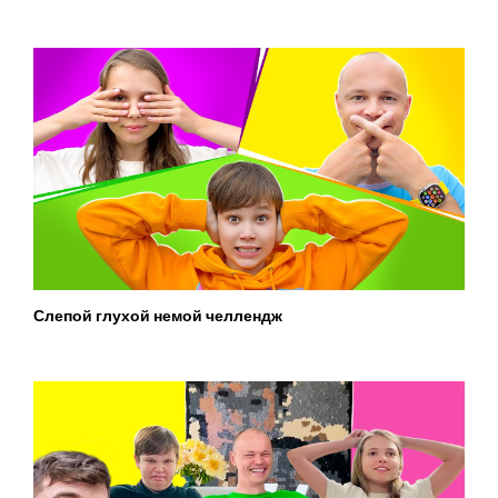
Слепой глухой немой челлендж