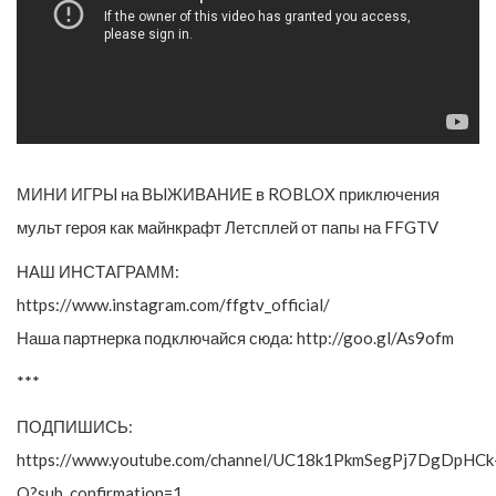
МИНИ ИГРЫ на ВЫЖИВАНИЕ в ROBLOX приключения
мульт героя как майнкрафт Летсплей от папы на FFGTV
НАШ ИНСТАГРАММ:
https://www.instagram.com/ffgtv_official/
Наша партнерка подключайся сюда: http://goo.gl/As9ofm
***
ПОДПИШИСЬ:
https://www.youtube.com/channel/UC18k1PkmSegPj7DgDpHCk
Q?sub_confirmation=1