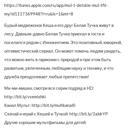
https://itunes.apple.com/ru/app/mul-t-detskie-mul-tfil-
my/id1117369948?l=ru&ls=1&mt=8
Бурый медвежонок Кеша и его друг Белая Тучка живут в
лесу. Давным-давно Белая Тучка приехал в гости и
поселился рядом с Иннокентием. Это позитивный, юморной,
оптимистический сериал. Он может помочь людям увидеть,
что можно жить в гармонии с природой и при этом быть
развитым, увлеченным, любящим науку и технику, и что
дружба преодолевает любые препятствия!
Ми-ми-мишки, смотри все серии подряд в HD:
http://bit.ly/vsemishki
Канал Мульт: http://bit.ly/multkanal0
Скачай и играй с Кешей и Тучкой: http://bit.ly/2aldrYP
Другие хорошие мультфильмы для детей: