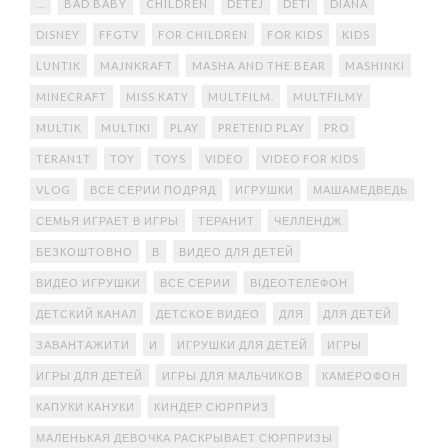
...
BAD BABY
CHILDREN
DETEJ
DETI
DIANA
DISNEY
FFGTV
FOR CHILDREN
FOR KIDS
KIDS
LUNTIK
MAJNKRAFT
MASHA AND THE BEAR
MASHINKI
MINECRAFT
MISS KATY
MULTFILM.
MULTFILMY
MULTIK
MULTIKI
PLAY
PRETEND PLAY
PRO
TERAN1T
TOY
TOYS
VIDEO
VIDEO FOR KIDS
VLOG
ВСЕ СЕРИИ ПОДРЯД
ИГРУШКИ
МАШАМЕДВЕДЬ
СЕМЬЯ ИГРАЕТ В ИГРЫ
ТЕРАНИТ
ЧЕЛЛЕНДЖ
БЕЗКОШТОВНО
В
ВИДЕО ДЛЯ ДЕТЕЙ
ВИДЕО ИГРУШКИ
ВСЕ СЕРИИ
ВІДЕОТЕЛЕФОН
ДЕТСКИЙ КАНАЛ
ДЕТСКОЕ ВИДЕО
ДЛЯ
ДЛЯ ДЕТЕЙ
ЗАВАНТАЖИТИ
И
ИГРУШКИ ДЛЯ ДЕТЕЙ
ИГРЫ
ИГРЫ ДЛЯ ДЕТЕЙ
ИГРЫ ДЛЯ МАЛЬЧИКОВ
КАМЕРОФОН
КАПУКИ КАНУКИ
КИНДЕР СЮРПРИЗ
МАЛЕНЬКАЯ ДЕВОЧКА РАСКРЫВАЕТ СЮРПРИЗЫ