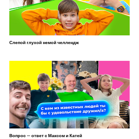
Слепой глухой немой челлендж
Вопрос — ответ с Максом и Катей