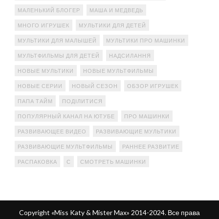
МАЛЕНЬКИЙ БЛОГЕР
МАША И МЕДВЕДЬ
МНОГО ИГРУШЕК
МУЛЬТИКИ ДЛЯ ДЕТЕЙ
МУЛЬТИКИ ДЛЯ МАЛЫШЕЙ
МУЛЬТИКИ ПРО МАШИНКИ
МУЛЬТФИЛЬМЫ ДЛЯ ДЕТЕЙ
НАДСИЛАННЯ
НОВЫЕ МУЛЬТИКИ
НОВЫЕ МУЛЬТФИЛЬМЫ
НОВЫЕ СЕРИИ
НОВЫЙ СЕЗОН
ОБЗОР ИГРУШЕК
ПАПА ТАЙМ
ПОДІЛИТИСЯ
ПОПУЛЯРНЫЙ КАНАЛ НА ЮТУБЕ
ПРО МАШИНКИ
РАЗВИВАЮЩЕЕ ВИДЕО
РАЗВИВАЮЩИЕ МУЛЬТИКИ
РАЗВИВАЮЩИЕ МУЛЬТФИЛЬМЫ
РАННЕЕ РАЗВИТИЕ
РАСПАКОВКА
С
СМОТРЕТЬ МАШИНКИ
Copyright «Miss Katy & Mister Max» 2014-2024. Все права