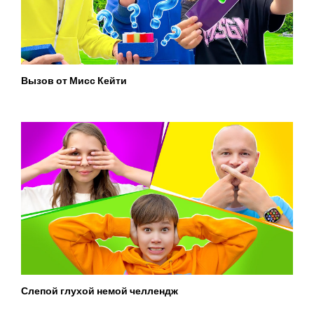
Вызов от Мисс Кейти
Слепой глухой немой челлендж