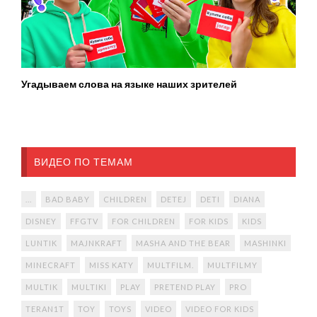
Угадываем слова на языке наших зрителей
ВИДЕО ПО ТЕМАМ
...
BAD BABY
CHILDREN
DETEJ
DETI
DIANA
DISNEY
FFGTV
FOR CHILDREN
FOR KIDS
KIDS
LUNTIK
MAJNKRAFT
MASHA AND THE BEAR
MASHINKI
MINECRAFT
MISS KATY
MULTFILM.
MULTFILMY
MULTIK
MULTIKI
PLAY
PRETEND PLAY
PRO
TERAN1T
TOY
TOYS
VIDEO
VIDEO FOR KIDS