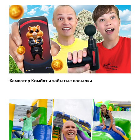
Хампстер Комбат и забытые посылки