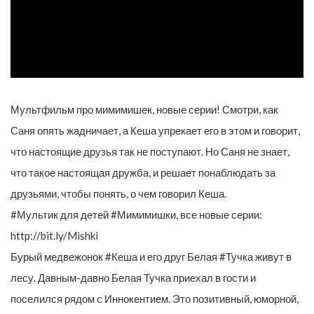
Мультфильм про мимимишек, новые серии! Смотри, как
Саня опять жадничает, а Кеша упрекает его в этом и говорит,
что настоящие друзья так не поступают. Но Саня не знает,
что такое настоящая дружба, и решает понаблюдать за
друзьями, чтобы понять, о чем говорил Кеша.
#Мультик для детей #Мимимишки, все новые серии:
http://bit.ly/Mishki
Бурый медвежонок #Кеша и его друг Белая #Тучка живут в
лесу. Давным-давно Белая Тучка приехал в гости и
поселился рядом с Иннокентием. Это позитивный, юморной,