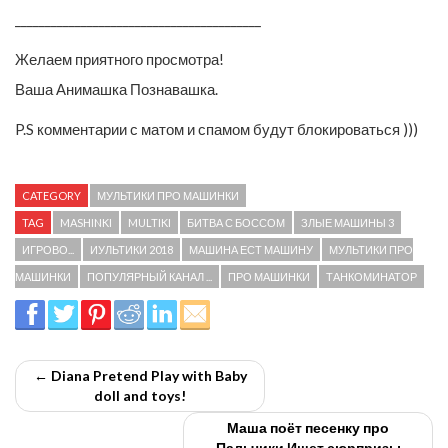
_________________________________________
Желаем приятного просмотра!
Ваша Анимашка Познавашка.
P.S комментарии с матом и спамом будут блокироваться )))
CATEGORY
МУЛЬТИКИ ПРО МАШИНКИ
TAG
MASHINKI
MULTIKI
БИТВА С БОССОМ
ЗЛЫЕ МАШИНЫ 3
ИГРОВО...
ИУЛЬТИКИ 2018
МАШИНА ЕСТ МАШИНУ
МУЛЬТИКИ ПРО
МАШИНКИ
ПОПУЛЯРНЫЙ КАНАЛ ...
ПРО МАШИНКИ
ТАНКОМИНАТОР
← Diana Pretend Play with Baby
doll and toys!
Маша поёт песенку про
Пальчики Ищет сюрпризы