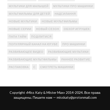
МУЛЬТИКИ ДЛЯ МАЛЫШЕЙ
МУЛЬТИКИ ПРО МАШИНКИ
МУЛЬТФИЛЬМЫ ДЛЯ ДЕТЕЙ
НАДСИЛАННЯ
НОВЫЕ МУЛЬТИКИ
НОВЫЕ МУЛЬТФИЛЬМЫ
НОВЫЕ СЕРИИ
НОВЫЙ СЕЗОН
ОБЗОР ИГРУШЕК
ПАПА ТАЙМ
ПОДІЛИТИСЯ
ПОПУЛЯРНЫЙ КАНАЛ НА ЮТУБЕ
ПРО МАШИНКИ
РАЗВИВАЮЩЕЕ ВИДЕО
РАЗВИВАЮЩИЕ МУЛЬТИКИ
РАЗВИВАЮЩИЕ МУЛЬТФИЛЬМЫ
РАННЕЕ РАЗВИТИЕ
РАСПАКОВКА
С
СМОТРЕТЬ МАШИНКИ
Copyright «Miss Katy & Mister Max» 2014-2024. Все права
защищены. Пишите нам —
misskaty@protonmail.com