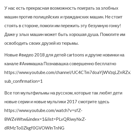
У нас есть прекрасная возможность поиграть за злобных
машин против полицейских и гражданских машин. Не стоит
стоять в стороне, помоги им пережить эту безумную гонку!
Даже у злых машин может быть хорошая душа. Помогите им
освободить своих друзей из тюрьмы.
Новые #видео 2018 для детей cartoons и другие новинки на
канале #Анимашка Познавашка совершенно бесплатно
https://www.youtube.com/channel/UC4CTm7doaYjWVzqLZnRZx
sub_confirmation=1
Все топ мультфильмы на русском, которые так любят дети
новые серии и новые мультики 2017 смотрите здесь
https://www.youtube.com/watch?v=sfZ-
8WZeWtw&index=1&list=PLvQRiwyNxZ-
dRMzTo0Zkgf0GVOWlnTnNG