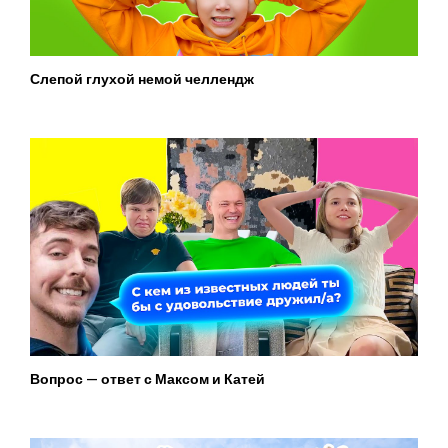
Слепой глухой немой челлендж
Вопрос — ответ с Максом и Катей