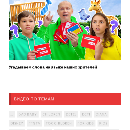
Угадываем слова на языке наших зрителей
ВИДЕО ПО ТЕМАМ
...
BAD BABY
CHILDREN
DETEJ
DETI
DIANA
DISNEY
FFGTV
FOR CHILDREN
FOR KIDS
KIDS