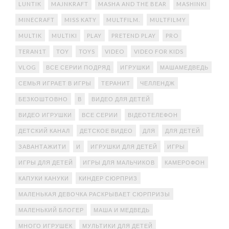
LUNTIK
MAJNKRAFT
MASHA AND THE BEAR
MASHINKI
MINECRAFT
MISS KATY
MULTFILM.
MULTFILMY
MULTIK
MULTIKI
PLAY
PRETEND PLAY
PRO
TERAN1T
TOY
TOYS
VIDEO
VIDEO FOR KIDS
VLOG
ВСЕ СЕРИИ ПОДРЯД
ИГРУШКИ
МАШАМЕДВЕДЬ
СЕМЬЯ ИГРАЕТ В ИГРЫ
ТЕРАНИТ
ЧЕЛЛЕНДЖ
БЕЗКОШТОВНО
В
ВИДЕО ДЛЯ ДЕТЕЙ
ВИДЕО ИГРУШКИ
ВСЕ СЕРИИ
ВІДЕОТЕЛЕФОН
ДЕТСКИЙ КАНАЛ
ДЕТСКОЕ ВИДЕО
ДЛЯ
ДЛЯ ДЕТЕЙ
ЗАВАНТАЖИТИ
И
ИГРУШКИ ДЛЯ ДЕТЕЙ
ИГРЫ
ИГРЫ ДЛЯ ДЕТЕЙ
ИГРЫ ДЛЯ МАЛЬЧИКОВ
КАМЕРОФОН
КАПУКИ КАНУКИ
КИНДЕР СЮРПРИЗ
МАЛЕНЬКАЯ ДЕВОЧКА РАСКРЫВАЕТ СЮРПРИЗЫ
МАЛЕНЬКИЙ БЛОГЕР
МАША И МЕДВЕДЬ
МНОГО ИГРУШЕК
МУЛЬТИКИ ДЛЯ ДЕТЕЙ