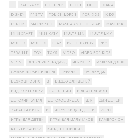
...
BAD BABY
CHILDREN
DETEJ
DETI
DIANA
DISNEY
FFGTV
FOR CHILDREN
FOR KIDS
KIDS
LUNTIK
MAJNKRAFT
MASHA AND THE BEAR
MASHINKI
MINECRAFT
MISS KATY
MULTFILM.
MULTFILMY
MULTIK
MULTIKI
PLAY
PRETEND PLAY
PRO
TERAN1T
TOY
TOYS
VIDEO
VIDEO FOR KIDS
VLOG
ВСЕ СЕРИИ ПОДРЯД
ИГРУШКИ
МАШАМЕДВЕДЬ
СЕМЬЯ ИГРАЕТ В ИГРЫ
ТЕРАНИТ
ЧЕЛЛЕНДЖ
БЕЗКОШТОВНО
В
ВИДЕО ДЛЯ ДЕТЕЙ
ВИДЕО ИГРУШКИ
ВСЕ СЕРИИ
ВІДЕОТЕЛЕФОН
ДЕТСКИЙ КАНАЛ
ДЕТСКОЕ ВИДЕО
ДЛЯ
ДЛЯ ДЕТЕЙ
ЗАВАНТАЖИТИ
И
ИГРУШКИ ДЛЯ ДЕТЕЙ
ИГРЫ
ИГРЫ ДЛЯ ДЕТЕЙ
ИГРЫ ДЛЯ МАЛЬЧИКОВ
КАМЕРОФОН
КАПУКИ КАНУКИ
КИНДЕР СЮРПРИЗ