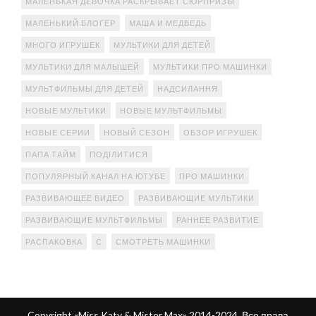
МАЛЕНЬКАЯ ДЕВОЧКА РАСКРЫВАЕТ СЮРПРИЗЫ
МАЛЕНЬКИЙ БЛОГЕР
МАША И МЕДВЕДЬ
МНОГО ИГРУШЕК
МУЛЬТИКИ ДЛЯ ДЕТЕЙ
МУЛЬТИКИ ДЛЯ МАЛЫШЕЙ
МУЛЬТИКИ ПРО МАШИНКИ
МУЛЬТФИЛЬМЫ ДЛЯ ДЕТЕЙ
НАДСИЛАННЯ
НОВЫЕ МУЛЬТИКИ
НОВЫЕ МУЛЬТФИЛЬМЫ
НОВЫЕ СЕРИИ
НОВЫЙ СЕЗОН
ОБЗОР ИГРУШЕК
ПАПА ТАЙМ
ПОДІЛИТИСЯ
ПОПУЛЯРНЫЙ КАНАЛ НА ЮТУБЕ
ПРО МАШИНКИ
РАЗВИВАЮЩЕЕ ВИДЕО
РАЗВИВАЮЩИЕ МУЛЬТИКИ
РАЗВИВАЮЩИЕ МУЛЬТФИЛЬМЫ
РАННЕЕ РАЗВИТИЕ
РАСПАКОВКА
С
СМОТРЕТЬ МАШИНКИ
Copyright «Miss Katy & Mister Max» 2014-2024. Все права