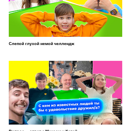
Слепой глухой немой челлендж