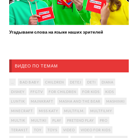
Угадываем слова на языке наших зрителей
ВИДЕО ПО ТЕМАМ
...
BAD BABY
CHILDREN
DETEJ
DETI
DIANA
DISNEY
FFGTV
FOR CHILDREN
FOR KIDS
KIDS
LUNTIK
MAJNKRAFT
MASHA AND THE BEAR
MASHINKI
MINECRAFT
MISS KATY
MULTFILM.
MULTFILMY
MULTIK
MULTIKI
PLAY
PRETEND PLAY
PRO
TERAN1T
TOY
TOYS
VIDEO
VIDEO FOR KIDS