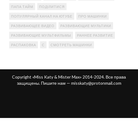
ПАПА ТАЙМ
ПОДІЛИТИСЯ
ПОПУЛЯРНЫЙ КАНАЛ НА ЮТУБЕ
ПРО МАШИНКИ
РАЗВИВАЮЩЕЕ ВИДЕО
РАЗВИВАЮЩИЕ МУЛЬТИКИ
РАЗВИВАЮЩИЕ МУЛЬТФИЛЬМЫ
РАННЕЕ РАЗВИТИЕ
РАСПАКОВКА
С
СМОТРЕТЬ МАШИНКИ
Copyright «Miss Katy & Mister Max» 2014-2024. Все права
защищены. Пишите нам —
misskaty@protonmail.com