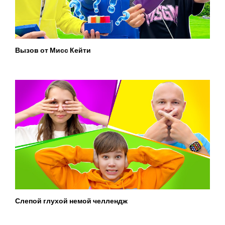
Вызов от Мисс Кейти
Слепой глухой немой челлендж