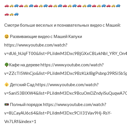
Смотри больше веселых и познавательных видео с Машей:
Развивающие видео с Машей Капуки
https://www.youtube.com/watch?
v=dU6_hUqFT00&list=PLiIdmM3Dxc9BjGXxCBLvkNbI_YRY_On4
Кафе на дереве https://www.youtube.com/watch?
v=ZZcTl5WnCjo&list=PLiIdmM3Dxc9BzKLklBgPsbnp39RSi5b5
Детский Сад https://www.youtube.com/watch?
v=Sanl53BIXW4&list=PLiIdmM3Dxc9BcuOmDZndyiSuQuqwA7
Полный порядок https://www.youtube.com/watch?
v=8LCayAU6c64&list=PLiIdmM3Dxc9CII31Vav9Hj-RsY-
Vn7LRf&index=1