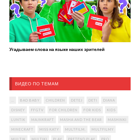
Угадываем слова на языке наших зрителей
ВИДЕО ПО ТЕМАМ
...
BAD BABY
CHILDREN
DETEJ
DETI
DIANA
DISNEY
FFGTV
FOR CHILDREN
FOR KIDS
KIDS
LUNTIK
MAJNKRAFT
MASHA AND THE BEAR
MASHINKI
MINECRAFT
MISS KATY
MULTFILM.
MULTFILMY
MULTIK
MULTIKI
PLAY
PRETEND PLAY
PRO