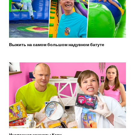
Выжить на самом большом надувном батуте
Инспекция комнаты Кати