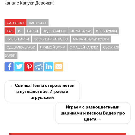
канале Капуки Девочки!
CATEGORY
КАПУКИ 4+
TAG
B...
БАРБИ
ВИДЕО БАРБИ
ИГРЫ БАРБИ
ИГРЫ КУКЛЫ
КУКЛЫ БАРБИ
КУКЛЫ БАРБИ ВИДЕО
МАША И БАРБИ КУКЛЫ
ОДЕВАЛКА БАРБИ
ПРЯМОЙ ЭФИР
С МАШЕЙ КАПУКИ
СБОРНИК
БАРБИ
← Свинка Пеппа отправляется
в путешествие. Играем с
игрушками
Играем с разноцветными
шариками и песком Видео про
цвета →