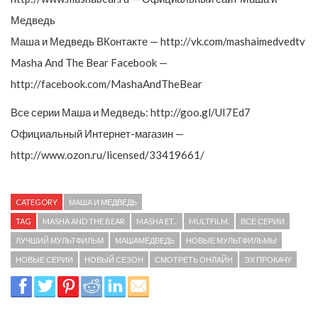
Медведь
Маша и Медведь ВКонтакте — http://vk.com/mashaimedvedtv
Masha And The Bear Facebook —
http://facebook.com/MashaAndTheBear
Все серии Маша и Медведь: http://goo.gl/UI7Ed7
Официальный Интернет-магазин —
http://www.ozon.ru/licensed/33419661/
CATEGORY
МАША И МЕДВЕДЬ
TAG
MASHA AND THE BEAR
MASHA ET...
MULTFILM.
ВСЕ СЕРИИ
ЛУЧШИЙ МУЛЬТФИЛЬМ
МАШАМЕДВЕДЬ
НОВЫЕ МУЛЬТФИЛЬМЫ
НОВЫЕ СЕРИИ
НОВЫЙ СЕЗОН
СМОТРЕТЬ ОНЛАЙН
ЭХ ПРОКАЧУ