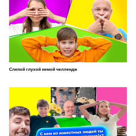
Слепой глухой немой челлендж