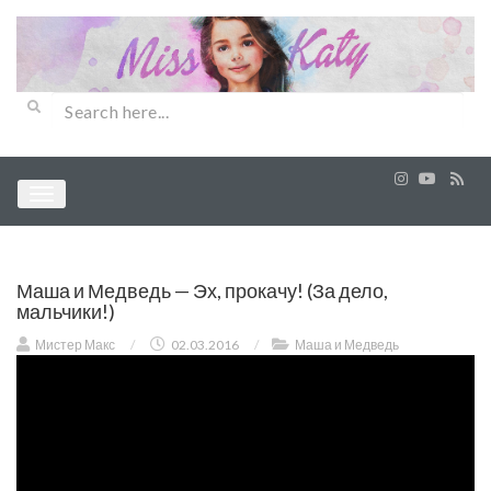
Маша и Медведь — Эх, прокачу! (За дело,
мальчики!)
Мистер Макс
/
02.03.2016
/
Маша и Медведь