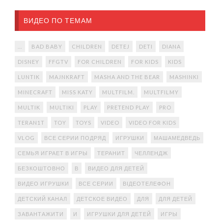
ВИДЕО ПО ТЕМАМ
...
BAD BABY
CHILDREN
DETEJ
DETI
DIANA
DISNEY
FFGTV
FOR CHILDREN
FOR KIDS
KIDS
LUNTIK
MAJNKRAFT
MASHA AND THE BEAR
MASHINKI
MINECRAFT
MISS KATY
MULTFILM.
MULTFILMY
MULTIK
MULTIKI
PLAY
PRETEND PLAY
PRO
TERAN1T
TOY
TOYS
VIDEO
VIDEO FOR KIDS
VLOG
ВСЕ СЕРИИ ПОДРЯД
ИГРУШКИ
МАШАМЕДВЕДЬ
СЕМЬЯ ИГРАЕТ В ИГРЫ
ТЕРАНИТ
ЧЕЛЛЕНДЖ
БЕЗКОШТОВНО
В
ВИДЕО ДЛЯ ДЕТЕЙ
ВИДЕО ИГРУШКИ
ВСЕ СЕРИИ
ВІДЕОТЕЛЕФОН
ДЕТСКИЙ КАНАЛ
ДЕТСКОЕ ВИДЕО
ДЛЯ
ДЛЯ ДЕТЕЙ
ЗАВАНТАЖИТИ
И
ИГРУШКИ ДЛЯ ДЕТЕЙ
ИГРЫ