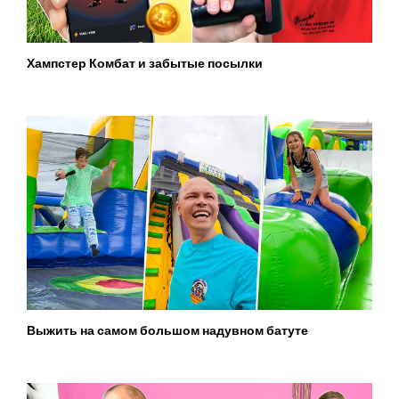
Хампстер Комбат и забытые посылки
Выжить на самом большом надувном батуте