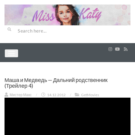
Маша и Медведь — Дальний родственник
(Трейлер 4)
Мистер Макс
/
14.12.2012
/
GetMovies