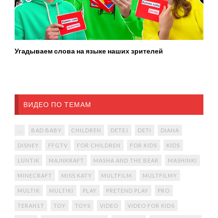
Угадываем слова на языке наших зрителей
ВИДЕО ПО ТЕМАМ
...
BAD BABY
CHILDREN
DETEJ
DETI
DIANA
DISNEY
FFGTV
FOR CHILDREN
FOR KIDS
KIDS
LUNTIK
MAJNKRAFT
MASHA AND THE BEAR
MASHINKI
MINECRAFT
MISS KATY
MULTFILM.
MULTFILMY
MULTIK
MULTIKI
PLAY
PRETEND PLAY
PRO
TERAN1T
TOY
TOYS
VIDEO
VIDEO FOR KIDS