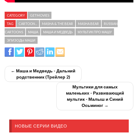
CATEGORY
GETMOVIES
TAG
CARTOON...
MASHA & THE BEAR
MASHA BEAR
RUSSIAN
CARTOONS
МАША
МАША И МЕДВЕДЬ
МУЛЬТИК ПРО МАШУ
ЭПИЗОДЫ МАШИ
← Маша и Медведь - Дальний
родственник (Трейлер 2)
Мультики для самых
маленьких - Развивающий
мультик - Малыш и Синий
Осьминог →
НОВЫЕ СЕРИИ ВИДЕО