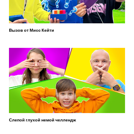
Вызов от Мисс Кейти
Слепой глухой немой челлендж