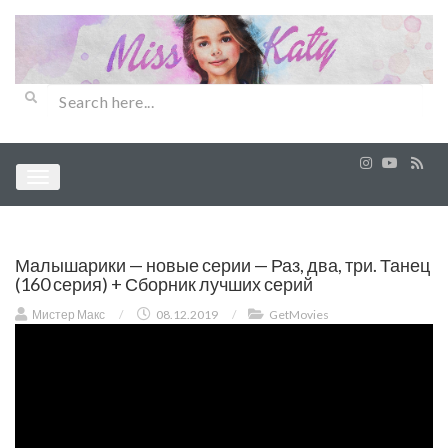
Малышарики — новые серии — Раз, два, три. Танец
(160 серия) + Сборник лучших серий
Мистер Макс
/
08.12.2019
/
GetMovies