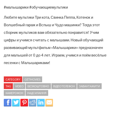
#малышарики #обучающиемультики
Любите мультики Три кота, Свинка Пеппа, Котенок и
Волшебный гараж и Вспыш и Чудо машинки? Тогда этот
сборник мультиков вам обязательно понравится! Учим
цифры и учимся считать с малышами. Новый обучающий
развивающий мультфильм «Малышарики» предназначен
для малышей от 0 до 4 лет. Играем, учимся и поём весёлые
песенки с Малышариками!
CATEGORY
GETMOVIES
TAG
VIDEO
БЕЗКОШТОВНО
ВІДЕОТЕЛЕФОН
ЗАВАНТАЖИТИ
КАМЕРОФОН
НАДСИЛАННЯ