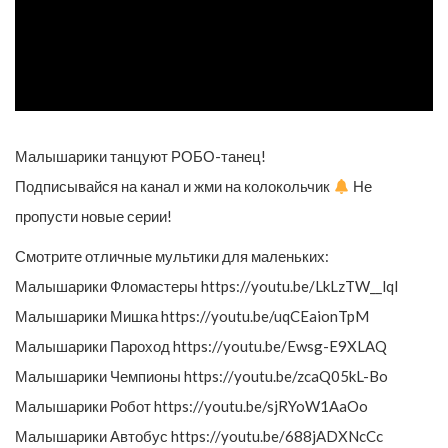
Малышарики танцуют РОБО-танец!
Подписывайся на канал и жми на колокольчик
Не
пропусти новые серии!
Смотрите отличные мультики для маленьких:
Малышарики Фломастеры https://youtu.be/LkLzTW__lqI
Малышарики Мишка https://youtu.be/uqCEaionTpM
Малышарики Пароход https://youtu.be/Ewsg-E9XLAQ
Малышарики Чемпионы https://youtu.be/zcaQ05kL-Bo
Малышарики Робот https://youtu.be/sjRYoW1AaOo
Малышарики Автобус https://youtu.be/688jADXNcCc