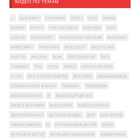
ВИДЕО ПО ТЕМАМ
...
BAD BABY
CHILDREN
DETEJ
DETI
DIANA
DISNEY
FFGTV
FOR CHILDREN
FOR KIDS
KIDS
LUNTIK
MAJNKRAFT
MASHA AND THE BEAR
MASHINKI
MINECRAFT
MISS KATY
MULTFILM.
MULTFILMY
MULTIK
MULTIKI
PLAY
PRETEND PLAY
PRO
TERAN1T
TOY
TOYS
VIDEO
VIDEO FOR KIDS
VLOG
ВСЕ СЕРИИ ПОДРЯД
ИГРУШКИ
МАШАМЕДВЕДЬ
СЕМЬЯ ИГРАЕТ В ИГРЫ
ТЕРАНИТ
ЧЕЛЛЕНДЖ
БЕЗКОШТОВНО
В
ВИДЕО ДЛЯ ДЕТЕЙ
ВИДЕО ИГРУШКИ
ВСЕ СЕРИИ
ВІДЕОТЕЛЕФОН
ДЕТСКИЙ КАНАЛ
ДЕТСКОЕ ВИДЕО
ДЛЯ
ДЛЯ ДЕТЕЙ
ЗАВАНТАЖИТИ
И
ИГРУШКИ ДЛЯ ДЕТЕЙ
ИГРЫ
ИГРЫ ДЛЯ ДЕТЕЙ
ИГРЫ ДЛЯ МАЛЬЧИКОВ
КАМЕРОФОН