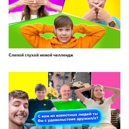
Слепой глухой немой челлендж