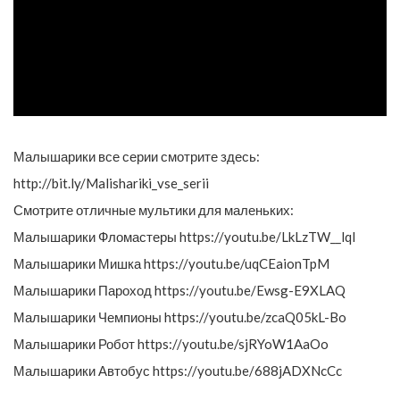
Малышарики все серии смотрите здесь:
http://bit.ly/Malishariki_vse_serii
Смотрите отличные мультики для маленьких:
Малышарики Фломастеры https://youtu.be/LkLzTW__lqI
Малышарики Мишка https://youtu.be/uqCEaionTpM
Малышарики Пароход https://youtu.be/Ewsg-E9XLAQ
Малышарики Чемпионы https://youtu.be/zcaQ05kL-Bo
Малышарики Робот https://youtu.be/sjRYoW1AaOo
Малышарики Автобус https://youtu.be/688jADXNcCc