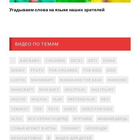
Угадываем слова на языке наших зрителей
ВИДЕО ПО ТЕМАМ
...
BAD BABY
CHILDREN
DETEJ
DETI
DIANA
DISNEY
FFGTV
FOR CHILDREN
FOR KIDS
KIDS
LUNTIK
MAJNKRAFT
MASHA AND THE BEAR
MASHINKI
MINECRAFT
MISS KATY
MULTFILM.
MULTFILMY
MULTIK
MULTIKI
PLAY
PRETEND PLAY
PRO
TERAN1T
TOY
TOYS
VIDEO
VIDEO FOR KIDS
VLOG
ВСЕ СЕРИИ ПОДРЯД
ИГРУШКИ
МАШАМЕДВЕДЬ
СЕМЬЯ ИГРАЕТ В ИГРЫ
ТЕРАНИТ
ЧЕЛЛЕНДЖ
БЕЗКОШТОВНО
В
ВИДЕО ДЛЯ ДЕТЕЙ