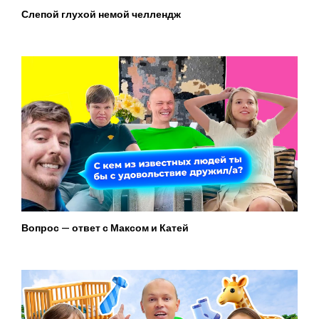
Слепой глухой немой челлендж
Вопрос — ответ с Максом и Катей