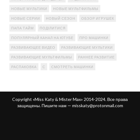
НОВЫЕ МУЛЬТИКИ
НОВЫЕ МУЛЬТФИЛЬМЫ
НОВЫЕ СЕРИИ
НОВЫЙ СЕЗОН
ОБЗОР ИГРУШЕК
ПАПА ТАЙМ
ПОДІЛИТИСЯ
ПОПУЛЯРНЫЙ КАНАЛ НА ЮТУБЕ
ПРО МАШИНКИ
РАЗВИВАЮЩЕЕ ВИДЕО
РАЗВИВАЮЩИЕ МУЛЬТИКИ
РАЗВИВАЮЩИЕ МУЛЬТФИЛЬМЫ
РАННЕЕ РАЗВИТИЕ
РАСПАКОВКА
С
СМОТРЕТЬ МАШИНКИ
Copyright «Miss Katy & Mister Max» 2014-2024. Все права
защищены. Пишите нам —
misskaty@protonmail.com