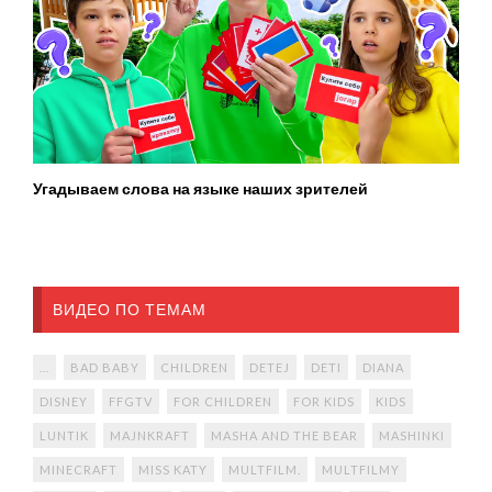
Угадываем слова на языке наших зрителей
ВИДЕО ПО ТЕМАМ
...
BAD BABY
CHILDREN
DETEJ
DETI
DIANA
DISNEY
FFGTV
FOR CHILDREN
FOR KIDS
KIDS
LUNTIK
MAJNKRAFT
MASHA AND THE BEAR
MASHINKI
MINECRAFT
MISS KATY
MULTFILM.
MULTFILMY