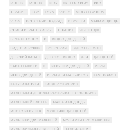
MULTIK
MULTIKI
PLAY
PRETEND PLAY
PRO
TERAN1T
TOY
TOYS
VIDEO
VIDEO FOR KIDS
VLOG
ВСЕ СЕРИИ ПОДРЯД
ИГРУШКИ
МАШАМЕДВЕДЬ
СЕМЬЯ ИГРАЕТ В ИГРЫ
ТЕРАНИТ
ЧЕЛЛЕНДЖ
БЕЗКОШТОВНО
В
ВИДЕО ДЛЯ ДЕТЕЙ
ВИДЕО ИГРУШКИ
ВСЕ СЕРИИ
ВІДЕОТЕЛЕФОН
ДЕТСКИЙ КАНАЛ
ДЕТСКОЕ ВИДЕО
ДЛЯ
ДЛЯ ДЕТЕЙ
ЗАВАНТАЖИТИ
И
ИГРУШКИ ДЛЯ ДЕТЕЙ
ИГРЫ
ИГРЫ ДЛЯ ДЕТЕЙ
ИГРЫ ДЛЯ МАЛЬЧИКОВ
КАМЕРОФОН
КАПУКИ КАНУКИ
КИНДЕР СЮРПРИЗ
МАЛЕНЬКАЯ ДЕВОЧКА РАСКРЫВАЕТ СЮРПРИЗЫ
МАЛЕНЬКИЙ БЛОГЕР
МАША И МЕДВЕДЬ
МНОГО ИГРУШЕК
МУЛЬТИКИ ДЛЯ ДЕТЕЙ
МУЛЬТИКИ ДЛЯ МАЛЫШЕЙ
МУЛЬТИКИ ПРО МАШИНКИ
МУЛЬТФИЛЬМЫ ДЛЯ ДЕТЕЙ
НАДСИЛАННЯ