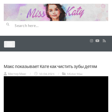
Макс показывает Кате как чистить зубы детям
Мистер Макс
/
13.04.2021
/
Mister Max