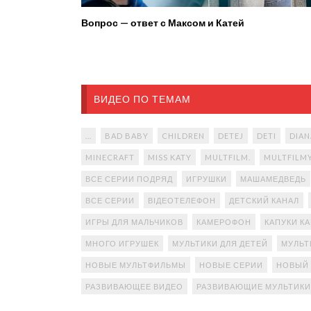
Вопрос — ответ с Максом и Катей
ВИДЕО ПО ТЕМАМ
...
BAD BABY
CHILDREN
DETEJ
DETI
DIAN
MINECRAFT
MISS KATY
MULTFILM.
MULTFILM
ВСЕ СЕРИИ ПОДРЯД
ИГРУШКИ
МАШАМЕДВЕДЬ
ВСЕ СЕРИИ
ВІДЕОТЕЛЕФОН
ДЕТСКИЙ КАНАЛ
ИГРЫ ДЛЯ МАЛЬЧИКОВ
КАМЕРОФОН
КАПУКИ К
МНОГО ИГРУШЕК
МУЛЬТИКИ ДЛЯ ДЕТЕЙ
МУЛЬТ
НОВЫЕ МУЛЬТФИЛЬМЫ
НОВЫЕ СЕРИИ
НОВЫЙ
РАЗВИВАЮЩЕЕ ВИДЕО
РАЗВИВАЮЩИЕ МУЛЬТИКИ