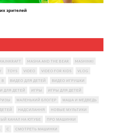
их зрителей
MAJNKRAFT
MASHA AND THE BEAR
MASHINKI
Y
TOYS
VIDEO
VIDEO FOR KIDS
VLOG
В
ВИДЕО ДЛЯ ДЕТЕЙ
ВИДЕО ИГРУШКИ
И ДЛЯ ДЕТЕЙ
ИГРЫ
ИГРЫ ДЛЯ ДЕТЕЙ
ПРИЗЫ
МАЛЕНЬКИЙ БЛОГЕР
МАША И МЕДВЕДЬ
ДЕТЕЙ
НАДСИЛАННЯ
НОВЫЕ МУЛЬТИКИ
ЫЙ КАНАЛ НА ЮТУБЕ
ПРО МАШИНКИ
А
С
СМОТРЕТЬ МАШИНКИ