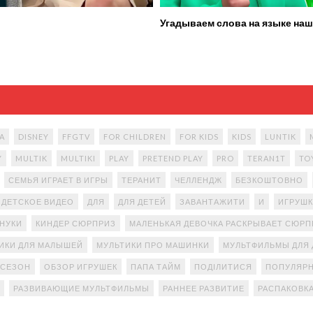
Угадываем слова на языке наш
A
DISNEY
FFGTV
FOR CHILDREN
FOR KIDS
KIDS
LUNTIK
Y
MULTIK
MULTIKI
PLAY
PRETEND PLAY
PRO
TERAN1T
TO
СЕМЬЯ ИГРАЕТ В ИГРЫ
ТЕРАНИТ
ЧЕЛЛЕНДЖ
БЕЗКОШТОВНО
ДЕТСКОЕ ВИДЕО
ДЛЯ
ДЛЯ ДЕТЕЙ
ЗАВАНТАЖИТИ
И
ИГРУШК
АНУКИ
КИНДЕР СЮРПРИЗ
МАЛЕНЬКАЯ ДЕВОЧКА РАСКРЫВАЕТ СЮР
ИКИ ДЛЯ МАЛЫШЕЙ
МУЛЬТИКИ ПРО МАШИНКИ
МУЛЬТФИЛЬМЫ ДЛЯ 
 СЕЗОН
ОБЗОР ИГРУШЕК
ПАПА ТАЙМ
ПОДІЛИТИСЯ
ПОПУЛЯРН
РАЗВИВАЮЩИЕ МУЛЬТФИЛЬМЫ
РАННЕЕ РАЗВИТИЕ
РАСПАКОВК