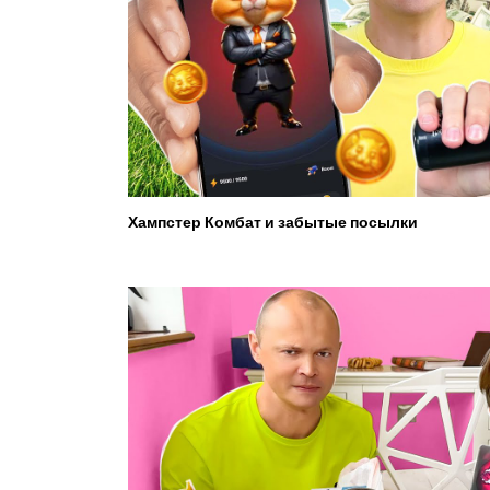
Хампстер Комбат и забытые посылки