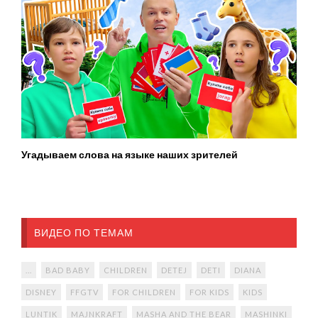
Угадываем слова на языке наших зрителей
ВИДЕО ПО ТЕМАМ
...
BAD BABY
CHILDREN
DETEJ
DETI
DIANA
DISNEY
FFGTV
FOR CHILDREN
FOR KIDS
KIDS
LUNTIK
MAJNKRAFT
MASHA AND THE BEAR
MASHINKI