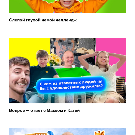
Слепой глухой немой челлендж
Вопрос — ответ с Максом и Катей