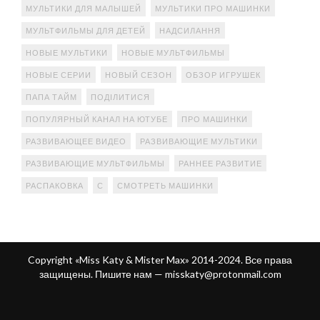
МУЛЬТИКИ ДЛЯ МАЛЫШЕЙ
МУЛЬТИКИ ПРО МАШИНКИ
МУЛЬТФИЛЬМЫ ДЛЯ ДЕТЕЙ
НАДСИЛАННЯ
НОВЫЕ МУЛЬТИКИ
НОВЫЕ МУЛЬТФИЛЬМЫ
НОВЫЕ СЕРИИ
НОВЫЙ СЕЗОН
ОБЗОР ИГРУШЕК
ПАПА ТАЙМ
ПОДІЛИТИСЯ
ПОПУЛЯРНЫЙ КАНАЛ НА ЮТУБЕ
ПРО МАШИНКИ
РАЗВИВАЮЩЕЕ ВИДЕО
РАЗВИВАЮЩИЕ МУЛЬТИКИ
РАЗВИВАЮЩИЕ МУЛЬТФИЛЬМЫ
РАННЕЕ РАЗВИТИЕ
РАСПАКОВКА
С
СМОТРЕТЬ МАШИНКИ
Copyright «Miss Katy & Mister Max» 2014-2024. Все права
защищены. Пишите нам —
misskaty@protonmail.com