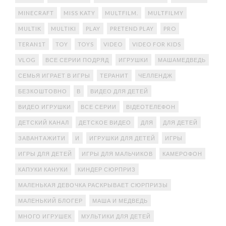
MINECRAFT
MISS KATY
MULTFILM.
MULTFILMY
MULTIK
MULTIKI
PLAY
PRETEND PLAY
PRO
TERAN1T
TOY
TOYS
VIDEO
VIDEO FOR KIDS
VLOG
ВСЕ СЕРИИ ПОДРЯД
ИГРУШКИ
МАШАМЕДВЕДЬ
СЕМЬЯ ИГРАЕТ В ИГРЫ
ТЕРАНИТ
ЧЕЛЛЕНДЖ
БЕЗКОШТОВНО
В
ВИДЕО ДЛЯ ДЕТЕЙ
ВИДЕО ИГРУШКИ
ВСЕ СЕРИИ
ВІДЕОТЕЛЕФОН
ДЕТСКИЙ КАНАЛ
ДЕТСКОЕ ВИДЕО
ДЛЯ
ДЛЯ ДЕТЕЙ
ЗАВАНТАЖИТИ
И
ИГРУШКИ ДЛЯ ДЕТЕЙ
ИГРЫ
ИГРЫ ДЛЯ ДЕТЕЙ
ИГРЫ ДЛЯ МАЛЬЧИКОВ
КАМЕРОФОН
КАПУКИ КАНУКИ
КИНДЕР СЮРПРИЗ
МАЛЕНЬКАЯ ДЕВОЧКА РАСКРЫВАЕТ СЮРПРИЗЫ
МАЛЕНЬКИЙ БЛОГЕР
МАША И МЕДВЕДЬ
МНОГО ИГРУШЕК
МУЛЬТИКИ ДЛЯ ДЕТЕЙ