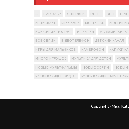
...
BAD BABY
CHILDREN
DETEJ
DETI
DIAN
MINECRAFT
MISS KATY
MULTFILM.
MULTFILM
ВСЕ СЕРИИ ПОДРЯД
ИГРУШКИ
МАШАМЕДВЕДЬ
ВСЕ СЕРИИ
ВІДЕОТЕЛЕФОН
ДЕТСКИЙ КАНАЛ
ИГРЫ ДЛЯ МАЛЬЧИКОВ
КАМЕРОФОН
КАПУКИ К
МНОГО ИГРУШЕК
МУЛЬТИКИ ДЛЯ ДЕТЕЙ
МУЛЬТ
НОВЫЕ МУЛЬТФИЛЬМЫ
НОВЫЕ СЕРИИ
НОВЫЙ
РАЗВИВАЮЩЕЕ ВИДЕО
РАЗВИВАЮЩИЕ МУЛЬТИКИ
Copyright «Miss Ka