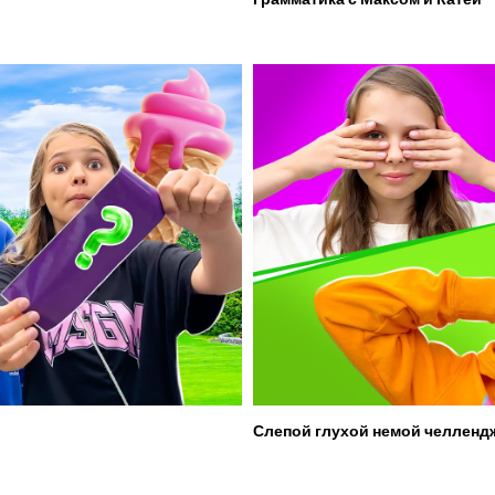
Слепой глухой немой челленд