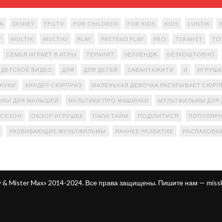
A
DISNEY
FFGTV
FOR CHILDREN
FOR KIDS
KIDS
LUNTIK
Y
MULTIK
MULTIKI
PLAY
PRETEND PLAY
PRO
TERAN1T
TO
СЕМЬЯ ИГРАЕТ В ИГРЫ
ТЕРАНИТ
ЧЕЛЛЕНДЖ
БЕЗКОШТОВНО
ДЕТСКОЕ ВИДЕО
ДЛЯ
ДЛЯ ДЕТЕЙ
ЗАВАНТАЖИТИ
И
ИГРУШК
АНУКИ
КИНДЕР СЮРПРИЗ
МАЛЕНЬКАЯ ДЕВОЧКА РАСКРЫВАЕТ СЮР
ИКИ ДЛЯ МАЛЫШЕЙ
МУЛЬТИКИ ПРО МАШИНКИ
МУЛЬТФИЛЬМЫ ДЛЯ 
 СЕЗОН
ОБЗОР ИГРУШЕК
ПАПА ТАЙМ
ПОДІЛИТИСЯ
ПОПУЛЯРН
РАЗВИВАЮЩИЕ МУЛЬТФИЛЬМЫ
РАННЕЕ РАЗВИТИЕ
РАСПАКОВК
ty & Mister Max» 2014-2024. Все права защищены. Пишите нам —
miss