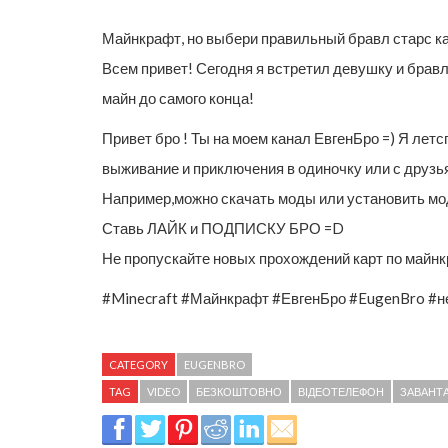
Майнкрафт, но выбери правильный бравл старс
Всем привет! Сегодня я встретил девушку и бравл 
майн до самого конца!
Привет бро ! Ты на моем канал ЕвгенБро =) Я летс
выживание и приключения в одиночку или с друзьям
Например,можно скачать моды или установить мод ,
Ставь ЛАЙК и ПОДПИСКУ БРО =D
Не пропускайте новых прохождений карт по майнкр
#Minecraft #Майнкрафт #ЕвгенБро #EugenBro #н
CATEGORY
EUGENBRO
TAG
VIDEO
БЕЗКОШТОВНО
ВІДЕОТЕЛЕФОН
ЗАВАНТ