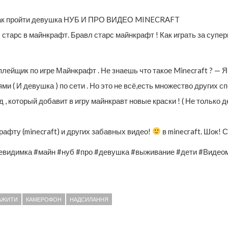
 как пройти девушка НУБ И ПРО ВИДЕО MINECRAFT
старс в майнкрафт. Бравл старс майнкрафт ! Как играть за суперг
плейщик по игре Майнкрафт . Не знаешь что такое Minecraft ? — 
и ( И девушка ) по сети . Но это не всё,есть множество других с
 который добавит в игру майнкравт новые краски ! ( Не только дет
афту (minecraft) и других забавных видео!
в minecraft. Шок! 
евидимка #майн #нуб #про #девушка #выживание #дети #Видео
АЖИТИ
КАМЕРОФОН
НАДСИЛАННЯ