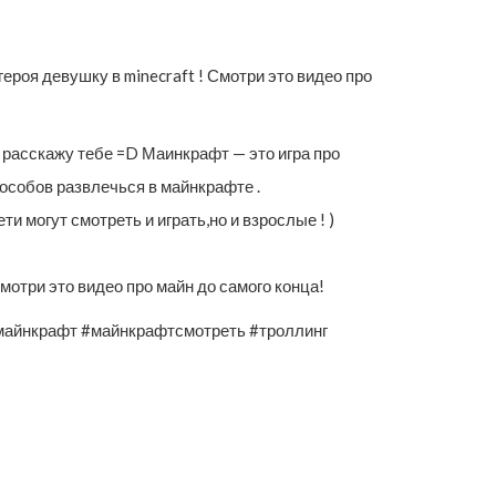
ероя девушку в minecraft ! Смотри это видео про
Я расскажу тебе =D Маинкрафт — это игра про
пособов развлечься в майнкрафте .
и могут смотреть и играть,но и взрослые ! )
Смотри это видео про майн до самого конца!
майнкрафт #майнкрафтсмотреть #троллинг