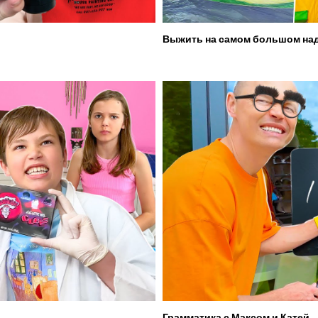
Выжить на самом большом над
Грамматика с Максом и Катей