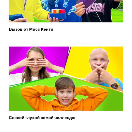
Вызов от Мисс Кейти
Слепой глухой немой челлендж