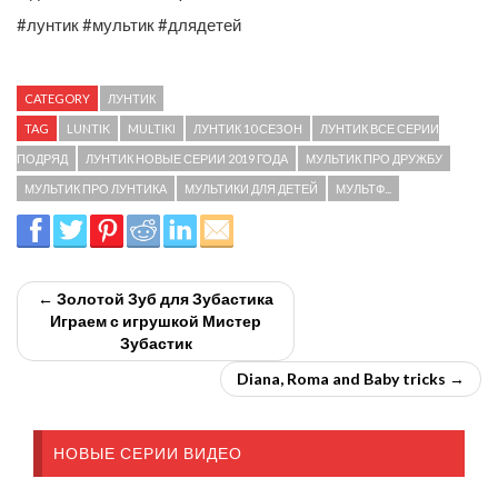
#лунтик #мультик #длядетей
CATEGORY
ЛУНТИК
TAG
LUNTIK
MULTIKI
ЛУНТИК 10 СЕЗОН
ЛУНТИК ВСЕ СЕРИИ
ПОДРЯД
ЛУНТИК НОВЫЕ СЕРИИ 2019 ГОДА
МУЛЬТИК ПРО ДРУЖБУ
МУЛЬТИК ПРО ЛУНТИКА
МУЛЬТИКИ ДЛЯ ДЕТЕЙ
МУЛЬТФ...
← Золотой Зуб для Зубастика
Играем с игрушкой Мистер
Зубастик
Diana, Roma and Baby tricks →
НОВЫЕ СЕРИИ ВИДЕО