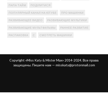
ПАПА ТАЙМ
ПОДІЛИТИСЯ
ПОПУЛЯРНЫЙ КАНАЛ НА ЮТУБЕ
ПРО МАШИНКИ
РАЗВИВАЮЩЕЕ ВИДЕО
РАЗВИВАЮЩИЕ МУЛЬТИКИ
РАЗВИВАЮЩИЕ МУЛЬТФИЛЬМЫ
РАННЕЕ РАЗВИТИЕ
РАСПАКОВКА
С
СМОТРЕТЬ МАШИНКИ
Copyright «Miss Katy & Mister Max» 2014-2024. Все права
защищены. Пишите нам —
misskaty@protonmail.com