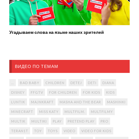
Угадываем слова на языке наших зрителей
ВИДЕО ПО ТЕМАМ
...
BAD BABY
CHILDREN
DETEJ
DETI
DIANA
DISNEY
FFGTV
FOR CHILDREN
FOR KIDS
KIDS
LUNTIK
MAJNKRAFT
MASHA AND THE BEAR
MASHINKI
MINECRAFT
MISS KATY
MULTFILM.
MULTFILMY
MULTIK
MULTIKI
PLAY
PRETEND PLAY
PRO
TERAN1T
TOY
TOYS
VIDEO
VIDEO FOR KIDS