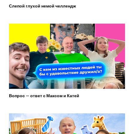
Слепой глухой немой челлендж
Вопрос — ответ с Максом и Катей