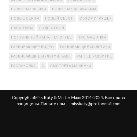
НОВЫЕ МУЛЬТИКИ
НОВЫЕ МУЛЬТФИЛЬМЫ
НОВЫЕ СЕРИИ
НОВЫЙ СЕЗОН
ОБЗОР ИГРУШЕК
ПАПА ТАЙМ
ПОДІЛИТИСЯ
ПОПУЛЯРНЫЙ КАНАЛ НА ЮТУБЕ
ПРО МАШИНКИ
РАЗВИВАЮЩЕЕ ВИДЕО
РАЗВИВАЮЩИЕ МУЛЬТИКИ
РАЗВИВАЮЩИЕ МУЛЬТФИЛЬМЫ
РАННЕЕ РАЗВИТИЕ
РАСПАКОВКА
С
СМОТРЕТЬ МАШИНКИ
Copyright «Miss Katy & Mister Max» 2014-2024. Все права
защищены. Пишите нам —
misskaty@protonmail.com