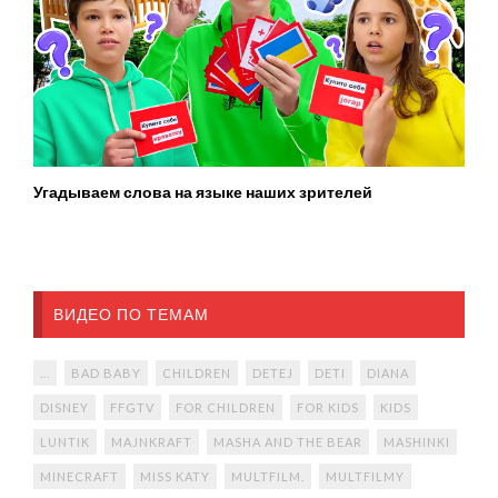
Угадываем слова на языке наших зрителей
ВИДЕО ПО ТЕМАМ
...
BAD BABY
CHILDREN
DETEJ
DETI
DIANA
DISNEY
FFGTV
FOR CHILDREN
FOR KIDS
KIDS
LUNTIK
MAJNKRAFT
MASHA AND THE BEAR
MASHINKI
MINECRAFT
MISS KATY
MULTFILM.
MULTFILMY