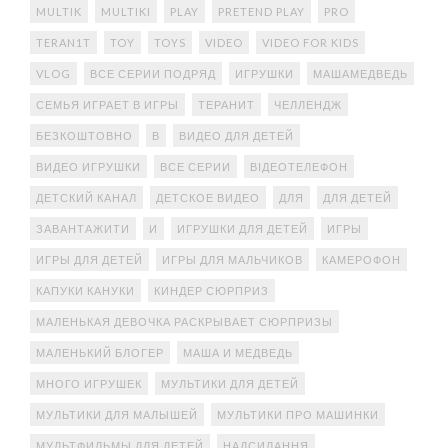
MULTIK
MULTIKI
PLAY
PRETEND PLAY
PRO
TERAN1T
TOY
TOYS
VIDEO
VIDEO FOR KIDS
VLOG
ВСЕ СЕРИИ ПОДРЯД
ИГРУШКИ
МАШАМЕДВЕДЬ
СЕМЬЯ ИГРАЕТ В ИГРЫ
ТЕРАНИТ
ЧЕЛЛЕНДЖ
БЕЗКОШТОВНО
В
ВИДЕО ДЛЯ ДЕТЕЙ
ВИДЕО ИГРУШКИ
ВСЕ СЕРИИ
ВІДЕОТЕЛЕФОН
ДЕТСКИЙ КАНАЛ
ДЕТСКОЕ ВИДЕО
ДЛЯ
ДЛЯ ДЕТЕЙ
ЗАВАНТАЖИТИ
И
ИГРУШКИ ДЛЯ ДЕТЕЙ
ИГРЫ
ИГРЫ ДЛЯ ДЕТЕЙ
ИГРЫ ДЛЯ МАЛЬЧИКОВ
КАМЕРОФОН
КАПУКИ КАНУКИ
КИНДЕР СЮРПРИЗ
МАЛЕНЬКАЯ ДЕВОЧКА РАСКРЫВАЕТ СЮРПРИЗЫ
МАЛЕНЬКИЙ БЛОГЕР
МАША И МЕДВЕДЬ
МНОГО ИГРУШЕК
МУЛЬТИКИ ДЛЯ ДЕТЕЙ
МУЛЬТИКИ ДЛЯ МАЛЫШЕЙ
МУЛЬТИКИ ПРО МАШИНКИ
МУЛЬТФИЛЬМЫ ДЛЯ ДЕТЕЙ
НАДСИЛАННЯ