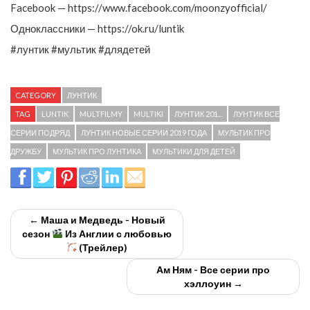
Facebook — https://www.facebook.com/moonzyofficial/
Одноклассники — https://ok.ru/luntik
#лунтик #мультик #длядетей
CATEGORY
ЛУНТИК
TAG
LUNTIK
MULTFILMY
MULTIKI
ЛУНТИК 201...
ЛУНТИК ВСЕ
СЕРИИ ПОДРЯД
ЛУНТИК НОВЫЕ СЕРИИ 2019 ГОДА
МУЛЬТИК ПРО
ДРУЖБУ
МУЛЬТИК ПРО ЛУНТИКА
МУЛЬТИКИ ДЛЯ ДЕТЕЙ
← Маша и Медведь - Новый
сезон
Из Англии с любовью
(Трейлер)
Ам Ням - Все серии про
хэллоуин →