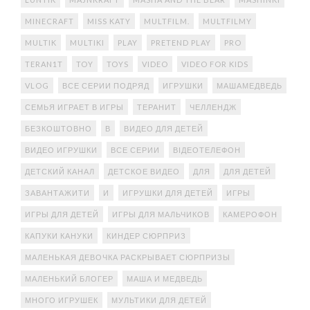
MINECRAFT
MISS KATY
MULTFILM.
MULTFILMY
MULTIK
MULTIKI
PLAY
PRETEND PLAY
PRO
TERAN1T
TOY
TOYS
VIDEO
VIDEO FOR KIDS
VLOG
ВСЕ СЕРИИ ПОДРЯД
ИГРУШКИ
МАШАМЕДВЕДЬ
СЕМЬЯ ИГРАЕТ В ИГРЫ
ТЕРАНИТ
ЧЕЛЛЕНДЖ
БЕЗКОШТОВНО
В
ВИДЕО ДЛЯ ДЕТЕЙ
ВИДЕО ИГРУШКИ
ВСЕ СЕРИИ
ВІДЕОТЕЛЕФОН
ДЕТСКИЙ КАНАЛ
ДЕТСКОЕ ВИДЕО
ДЛЯ
ДЛЯ ДЕТЕЙ
ЗАВАНТАЖИТИ
И
ИГРУШКИ ДЛЯ ДЕТЕЙ
ИГРЫ
ИГРЫ ДЛЯ ДЕТЕЙ
ИГРЫ ДЛЯ МАЛЬЧИКОВ
КАМЕРОФОН
КАПУКИ КАНУКИ
КИНДЕР СЮРПРИЗ
МАЛЕНЬКАЯ ДЕВОЧКА РАСКРЫВАЕТ СЮРПРИЗЫ
МАЛЕНЬКИЙ БЛОГЕР
МАША И МЕДВЕДЬ
МНОГО ИГРУШЕК
МУЛЬТИКИ ДЛЯ ДЕТЕЙ