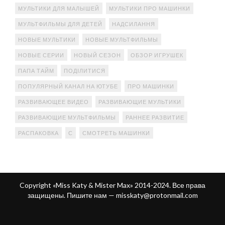
МУЛЬТИКИ ДЛЯ МАЛЫШЕЙ
МУЛЬТИКИ ПРО МАШИНКИ
МУЛЬТФИЛЬМЫ ДЛЯ ДЕТЕЙ
НАДСИЛАННЯ
НОВЫЕ МУЛЬТИКИ
НОВЫЕ МУЛЬТФИЛЬМЫ
НОВЫЕ СЕРИИ
НОВЫЙ СЕЗОН
ОБЗОР ИГРУШЕК
ПАПА ТАЙМ
ПОДІЛИТИСЯ
ПОПУЛЯРНЫЙ КАНАЛ НА ЮТУБЕ
ПРО МАШИНКИ
РАЗВИВАЮЩЕЕ ВИДЕО
РАЗВИВАЮЩИЕ МУЛЬТИКИ
РАЗВИВАЮЩИЕ МУЛЬТФИЛЬМЫ
РАННЕЕ РАЗВИТИЕ
РАСПАКОВКА
С
СМОТРЕТЬ МАШИНКИ
Copyright «Miss Katy & Mister Max» 2014-2024. Все права
защищены. Пишите нам —
misskaty@protonmail.com