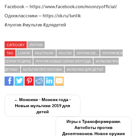
Facebook — https://www.facebook.com/moonzyofficial/
Одноклассники — https://ok.ru/luntik
#лунтик #мультик #длядетей
CATEGORY
ЛУНТИК
TAG
LUNTIK
MULTFILMY
MULTIKI
ЛУНТИК 201...
ЛУНТИК ВСЕ
СЕРИИ ПОДРЯД
ЛУНТИК НОВЫЕ СЕРИИ 2019 ГОДА
МУЛЬТИК ПРО
ДРУЖБУ
МУЛЬТИК ПРО ЛУНТИКА
МУЛЬТИКИ ДЛЯ ДЕТЕЙ
← Монсики - Монсик года -
Новые мультики 2019 для
детей
Игры с Трансформерами.
Автоботы против
Десептиконов. Новое оружие