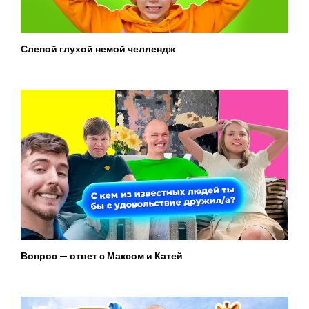
Слепой глухой немой челлендж
Вопрос — ответ с Максом и Катей