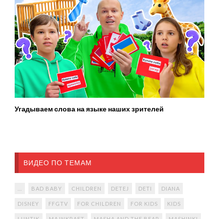
Угадываем слова на языке наших зрителей
ВИДЕО ПО ТЕМАМ
...
BAD BABY
CHILDREN
DETEJ
DETI
DIANA
DISNEY
FFGTV
FOR CHILDREN
FOR KIDS
KIDS
LUNTIK
MAJNKRAFT
MASHA AND THE BEAR
MASHINKI