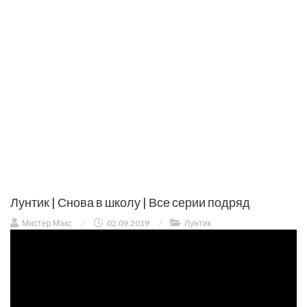
Лунтик | Снова в школу | Все серии подряд
Мистер Макс
/
02.09.2019
/
Лунтик