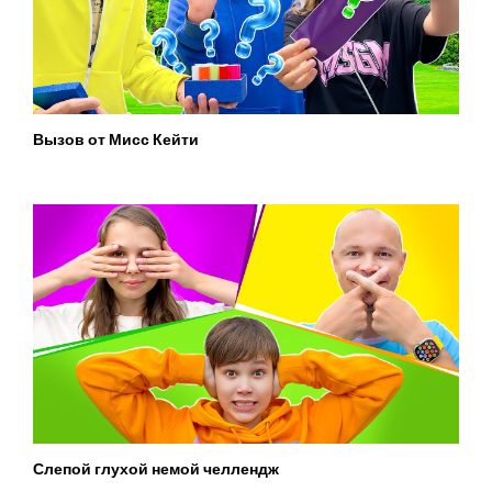
Вызов от Мисс Кейти
Слепой глухой немой челлендж