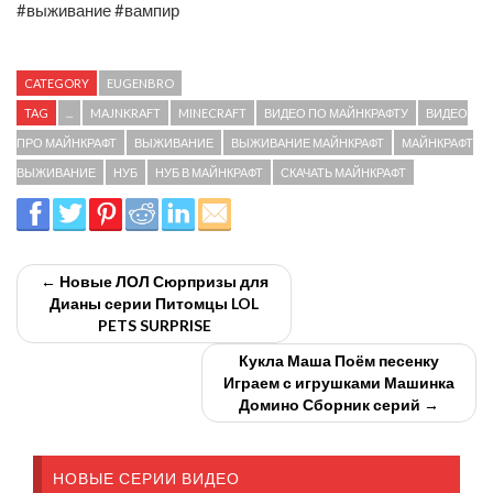
#выживание #вампир
CATEGORY
EUGENBRO
TAG
...
MAJNKRAFT
MINECRAFT
ВИДЕО ПО МАЙНКРАФТУ
ВИДЕО
ПРО МАЙНКРАФТ
ВЫЖИВАНИЕ
ВЫЖИВАНИЕ МАЙНКРАФТ
МАЙНКРАФТ
ВЫЖИВАНИЕ
НУБ
НУБ В МАЙНКРАФТ
СКАЧАТЬ МАЙНКРАФТ
← Новые ЛОЛ Сюрпризы для
Дианы серии Питомцы LOL
PETS SURPRISE
Кукла Маша Поём песенку
Играем с игрушками Машинка
Домино Сборник серий →
НОВЫЕ СЕРИИ ВИДЕО