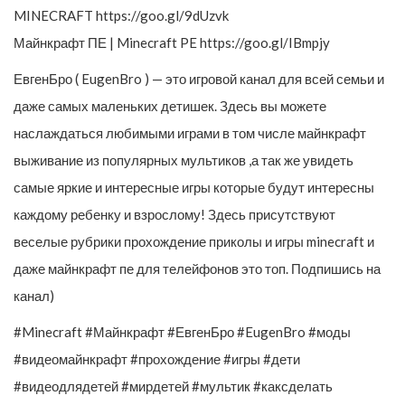
MINECRAFT https://goo.gl/9dUzvk
Майнкрафт ПЕ | Minecraft PE https://goo.gl/IBmpjy
ЕвгенБро ( EugenBro ) — это игровой канал для всей семьи и
даже самых маленьких детишек. Здесь вы можете
наслаждаться любимыми играми в том числе майнкрафт
выживание из популярных мультиков ,а так же увидеть
самые яркие и интересные игры которые будут интересны
каждому ребенку и взрослому! Здесь присутствуют
веселые рубрики прохождение приколы и игры minecraft и
даже майнкрафт пе для телейфонов это топ. Подпишись на
канал)
#Minecraft #Майнкрафт #ЕвгенБро #EugenBro #моды
#видеомайнкрафт #прохождение #игры #дети
#видеодлядетей #мирдетей #мультик #каксделать