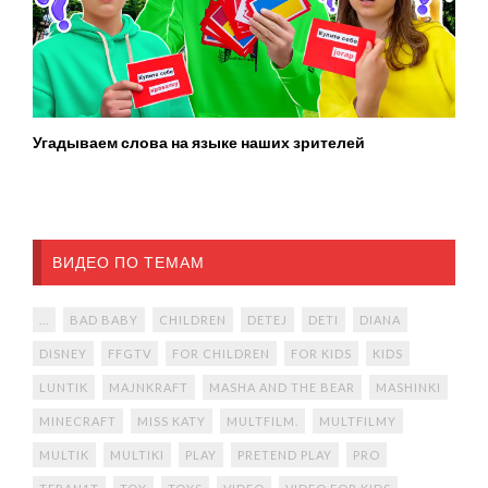
Угадываем слова на языке наших зрителей
ВИДЕО ПО ТЕМАМ
...
BAD BABY
CHILDREN
DETEJ
DETI
DIANA
DISNEY
FFGTV
FOR CHILDREN
FOR KIDS
KIDS
LUNTIK
MAJNKRAFT
MASHA AND THE BEAR
MASHINKI
MINECRAFT
MISS KATY
MULTFILM.
MULTFILMY
MULTIK
MULTIKI
PLAY
PRETEND PLAY
PRO