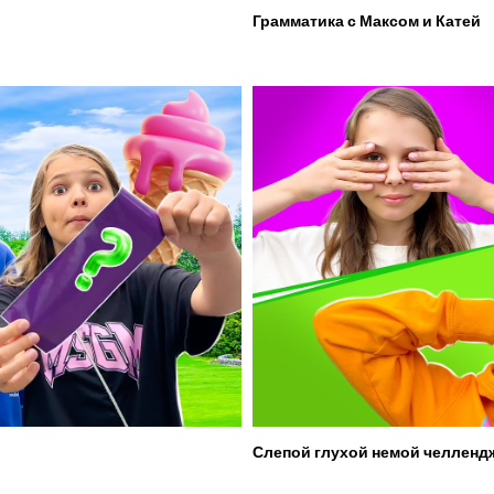
Грамматика с Максом и Катей
Слепой глухой немой челленд