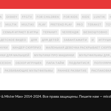
A
DISNEY
FFGTV
FOR CHILDREN
FOR KIDS
KIDS
LUNTIK
Y
MULTIK
MULTIKI
PLAY
PRETEND PLAY
PRO
TERAN1T
TO
СЕМЬЯ ИГРАЕТ В ИГРЫ
ТЕРАНИТ
ЧЕЛЛЕНДЖ
БЕЗКОШТОВНО
ДЕТСКОЕ ВИДЕО
ДЛЯ
ДЛЯ ДЕТЕЙ
ЗАВАНТАЖИТИ
И
ИГРУШК
АНУКИ
КИНДЕР СЮРПРИЗ
МАЛЕНЬКАЯ ДЕВОЧКА РАСКРЫВАЕТ СЮР
ИКИ ДЛЯ МАЛЫШЕЙ
МУЛЬТИКИ ПРО МАШИНКИ
МУЛЬТФИЛЬМЫ ДЛЯ 
 СЕЗОН
ОБЗОР ИГРУШЕК
ПАПА ТАЙМ
ПОДІЛИТИСЯ
ПОПУЛЯРН
РАЗВИВАЮЩИЕ МУЛЬТФИЛЬМЫ
РАННЕЕ РАЗВИТИЕ
РАСПАКОВК
ty & Mister Max» 2014-2024. Все права защищены. Пишите нам —
miss