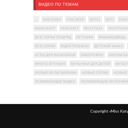
ВИДЕО ПО ТЕМАМ
...
BAD BABY
CHILDREN
DETEJ
DETI
DIAN
MINECRAFT
MISS KATY
MULTFILM.
MULTFILM
ВСЕ СЕРИИ ПОДРЯД
ИГРУШКИ
МАШАМЕДВЕДЬ
ВСЕ СЕРИИ
ВІДЕОТЕЛЕФОН
ДЕТСКИЙ КАНАЛ
ИГРЫ ДЛЯ МАЛЬЧИКОВ
КАМЕРОФОН
КАПУКИ К
МНОГО ИГРУШЕК
МУЛЬТИКИ ДЛЯ ДЕТЕЙ
МУЛЬТ
НОВЫЕ МУЛЬТФИЛЬМЫ
НОВЫЕ СЕРИИ
НОВЫЙ
РАЗВИВАЮЩЕЕ ВИДЕО
РАЗВИВАЮЩИЕ МУЛЬТИКИ
Copyright «Miss Ka