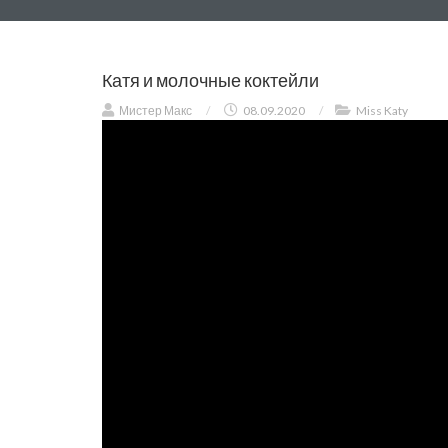
Катя и молочные коктейли
Мистер Макс
/
08.09.2020
/
Miss Katy