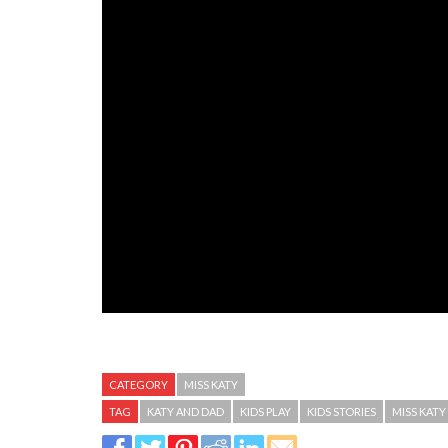
CATEGORY
MISS KATY
TAG
KATY AND DAD
KIDS PLAY
KIDS STORIES
MISS KATY