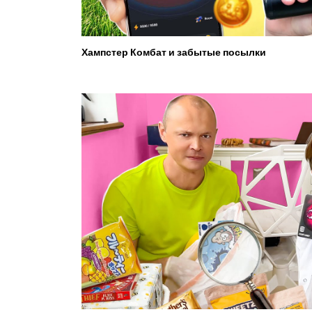
Хампстер Комбат и забытые посылки