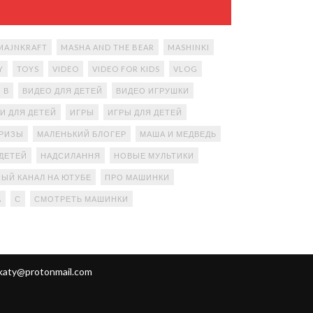
MAJNKRAFT
MASHA AND THE BEAR
MASHINKI
Y
TOYS
VIDEO
VIDEO FOR KIDS
VLOG
В
ВИДЕО ДЛЯ ДЕТЕЙ
ВИДЕО ИГРУШКИ
И ДЛЯ ДЕТЕЙ
ИГРЫ
ИГРЫ ДЛЯ ДЕТЕЙ
ПРИЗЫ
МАЛЕНЬКИЙ БЛОГЕР
МАША И МЕДВЕДЬ
ДЕТЕЙ
НАДСИЛАННЯ
НОВЫЕ МУЛЬТИКИ
ЫЙ КАНАЛ НА ЮТУБЕ
ПРО МАШИНКИ
А
С
СМОТРЕТЬ МАШИНКИ
katy@protonmail.com