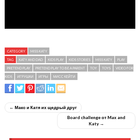
CATEGORY
MISS KATY
TAG
KATY AND DAD
KIDS PLAY
KIDS STORIES
MISS KATY
PLAY
PRETEND PLAY
PRETEND PLAY TO BE A PARENT
TOY
TOYS
VIDEO FOR
KIDS
ИГРУШКИ
ИГРЫ
МИСС КЕЙТИ
← Макс и Катя их щедрый друг
Board challenge от Max and
Katy →