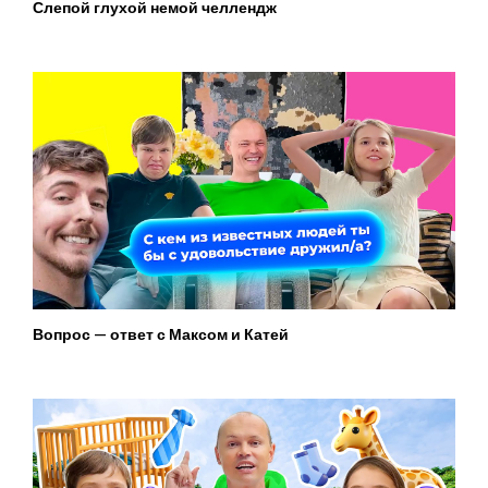
Слепой глухой немой челлендж
Вопрос — ответ с Максом и Катей