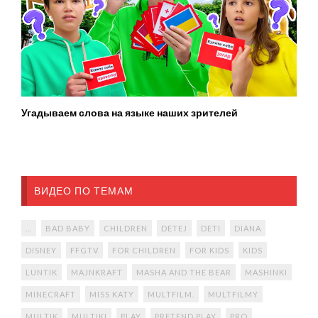
Угадываем слова на языке наших зрителей
ВИДЕО ПО ТЕМАМ
...
BAD BABY
CHILDREN
DETEJ
DETI
DIANA
DISNEY
FFGTV
FOR CHILDREN
FOR KIDS
KIDS
LUNTIK
MAJNKRAFT
MASHA AND THE BEAR
MASHINKI
MINECRAFT
MISS KATY
MULTFILM.
MULTFILMY
MULTIK
MULTIKI
PLAY
PRETEND PLAY
PRO